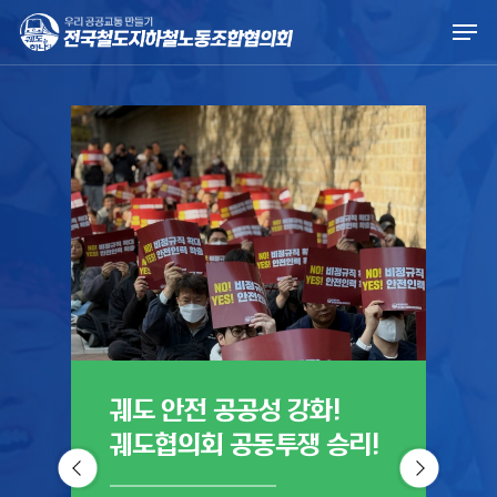
Skip
Men
to
main
content
궤도 안전 공공성 강화!
궤
궤도협의회 공동투쟁 승리!
진