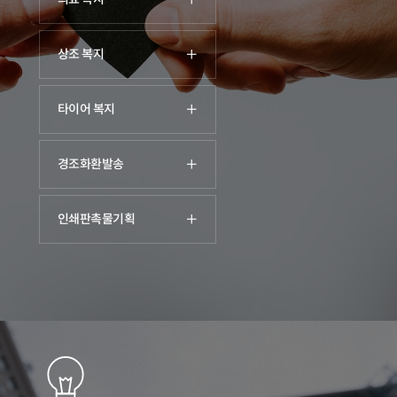
상조 복지
타이어 복지
경조화환발송
인쇄판촉물기획