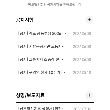
궤도협의회의 공지사항을 전해드립니다.
더 보기
공지사항
[공지] 궤도 공동투쟁 2026 기념행사 개최
2026.06.08
[공지] 지방공공기관 노동자 공동투쟁 결의대회 개최
2026.06.08
[공지] 교통학자 조중래 선생 4주기 추념 좌담회 개최
2026.06.08
[공지] 구의역 참사 10주기 추모기간 주요 일정
2026.05.18
더 보기
성명/보도자료
[신분당선지부 성명서] 안전과 전문성을 희생시키는 「UTO 고도화를 위한 운영인력 재설계 방안」을 반대한다
2026.07.06