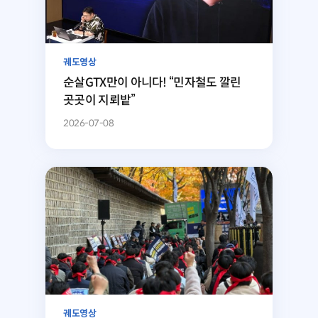
궤도영상
순살GTX만이 아니다! “민자철도 깔린
곳곳이 지뢰밭”
2026-07-08
궤도영상