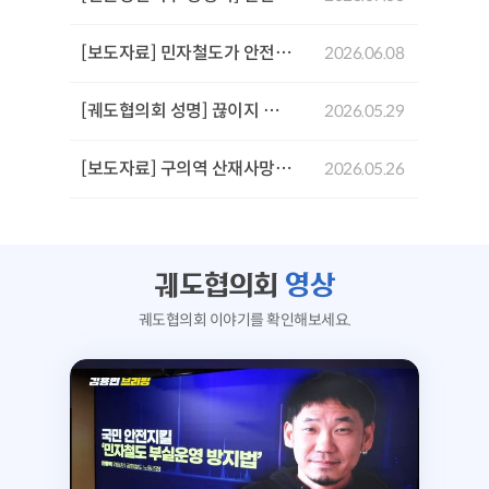
[보도자료] 민자철도가 안전을 위협한다: GTX-A 삼성역 철근 누락 사태로 본 민자철도 안전문제 기자회견
2026.06.08
[궤도협의회 성명] 끊이지 않는 서울시의 참사,'안전 불감증'이 부른 서소문 고가 붕괴사고를 규탄한다!
2026.05.29
[보도자료] 구의역 산재사망 참사 10주기 추모문화제 및 서울시장후보 생명안전시민약속식
2026.05.26
궤도협의회
영상
궤도협의회 이야기를 확인해보세요.