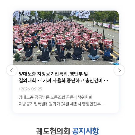
위험천만한 민자철도, 이대로는 시민과 노동자의
안전을 담보할 수 없다
/ 2026-06-10
공공운수노조는 9일 오전 11시 청와대 분수대 앞에서
'GTX-A 삼성역 철근 누락 사태로 본 민자철도 안전문제
기자회견'을 개최했다. 공공운수노조는 최근 발생한...
궤도협의회
공지사항