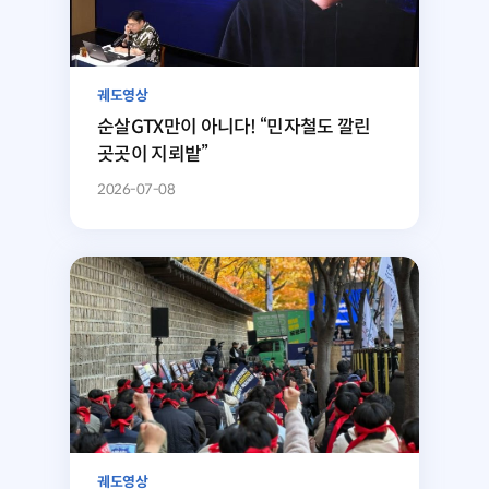
궤도영상
순살GTX만이 아니다! “민자철도 깔린
곳곳이 지뢰밭”
2026-07-08
궤도영상