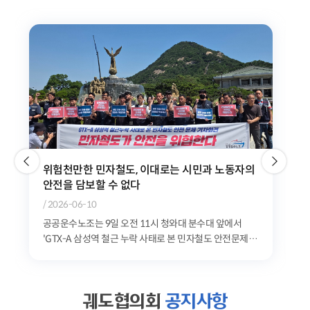
위험천만한 민자철도, 이대로는 시민과 노동자의
안전을 담보할 수 없다
/ 2026-06-10
공공운수노조는 9일 오전 11시 청와대 분수대 앞에서
'GTX-A 삼성역 철근 누락 사태로 본 민자철도 안전문제
기자회견'을 개최했다. 공공운수노조는 최근 발생한...
궤도협의회
공지사항