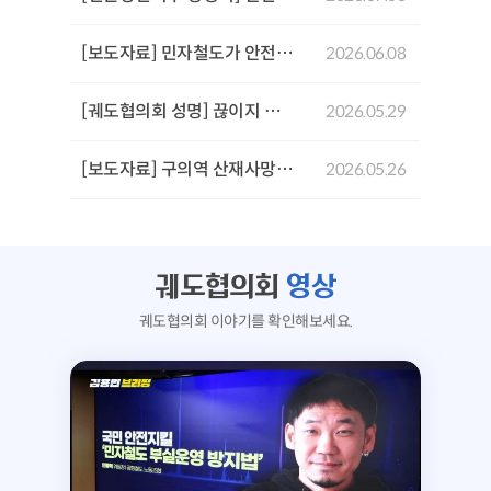
[보도자료] 민자철도가 안전을 위협한다: GTX-A 삼성역 철근 누락 사태로 본 민자철도 안전문제 기자회견
2026.06.08
[궤도협의회 성명] 끊이지 않는 서울시의 참사,'안전 불감증'이 부른 서소문 고가 붕괴사고를 규탄한다!
2026.05.29
[보도자료] 구의역 산재사망 참사 10주기 추모문화제 및 서울시장후보 생명안전시민약속식
2026.05.26
궤도협의회
영상
궤도협의회 이야기를 확인해보세요.