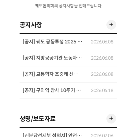
궤도협의회의 공지사항을 전해드립니다.
더 보기
공지사항
[공지] 궤도 공동투쟁 2026 기념행사 개최
2026.06.08
[공지] 지방공공기관 노동자 공동투쟁 결의대회 개최
2026.06.08
[공지] 교통학자 조중래 선생 4주기 추념 좌담회 개최
2026.06.08
[공지] 구의역 참사 10주기 추모기간 주요 일정
2026.05.18
더 보기
성명/보도자료
[신분당선지부 성명서] 안전과 전문성을 희생시키는 「UTO 고도화를 위한 운영인력 재설계 방안」을 반대한다
2026.07.06