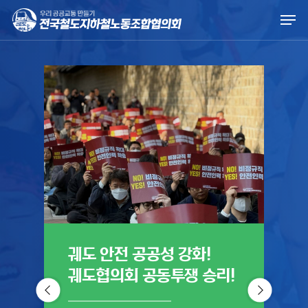
Skip
Men
to
main
content
궤도 안전 공공성 강화!
궤
궤도협의회 공동투쟁 승리!
진