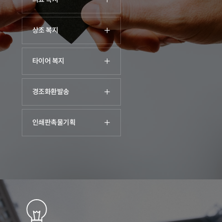
상조 복지
타이어 복지
경조화환발송
인쇄판촉물기획