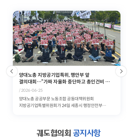
위험천만한 민자철도, 이대로는 시민과 노동자의
별
안전을 담보할 수 없다
/ 2026-06-10
공공운수노조는 9일 오전 11시 청와대 분수대 앞에서
'GTX-A 삼성역 철근 누락 사태로 본 민자철도 안전문제
기자회견'을 개최했다. 공공운수노조는 최근 발생한...
궤도협의회
공지사항