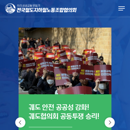
Skip
Men
to
main
content
궤도 안전 공공성 강화!
궤
궤도협의회 공동투쟁 승리!
진