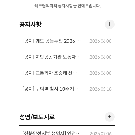
궤도협의회의 공지사항을 전해드립니다.
더 보기
공지사항
[공지] 궤도 공동투쟁 2026 기념행사 개최
2026.06.08
[공지] 지방공공기관 노동자 공동투쟁 결의대회 개최
2026.06.08
[공지] 교통학자 조중래 선생 4주기 추념 좌담회 개최
2026.06.08
[공지] 구의역 참사 10주기 추모기간 주요 일정
2026.05.18
더 보기
성명/보도자료
[신분당선지부 성명서] 안전과 전문성을 희생시키는 「UTO 고도화를 위한 운영인력 재설계 방안」을 반대한다
2026.07.06