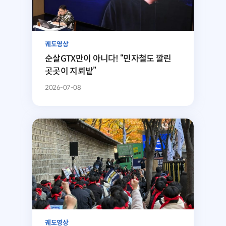
궤도영상
순살GTX만이 아니다! “민자철도 깔린
곳곳이 지뢰밭”
2026-07-08
궤도영상