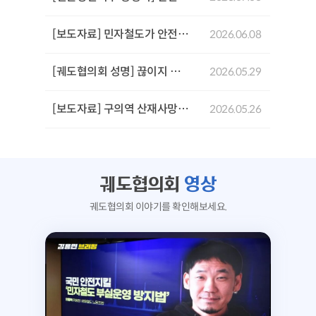
[보도자료] 민자철도가 안전을 위협한다: GTX-A 삼성역 철근 누락 사태로 본 민자철도 안전문제 기자회견
2026.06.08
[궤도협의회 성명] 끊이지 않는 서울시의 참사,'안전 불감증'이 부른 서소문 고가 붕괴사고를 규탄한다!
2026.05.29
[보도자료] 구의역 산재사망 참사 10주기 추모문화제 및 서울시장후보 생명안전시민약속식
2026.05.26
궤도협의회
영상
궤도협의회 이야기를 확인해보세요.