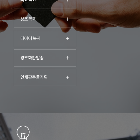
상조 복지
타이어 복지
경조화환발송
인쇄판촉물기획