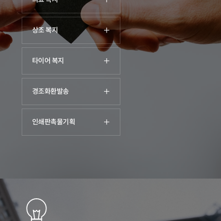
상조 복지
타이어 복지
경조화환발송
인쇄판촉물기획