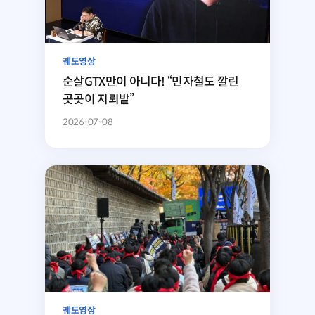
궤도영상
순살GTX만이 아니다! “민자철도 깔린
곳곳이 지뢰밭”
2026-07-08
궤도영상