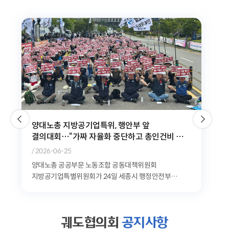
위험천만한 민자철도, 이대로는 시민과 노동자의
안전을 담보할 수 없다
/ 2026-06-10
공공운수노조는 9일 오전 11시 청와대 분수대 앞에서
'GTX-A 삼성역 철근 누락 사태로 본 민자철도 안전문제
기자회견'을 개최했다. 공공운수노조는 최근 발생한...
궤도협의회
공지사항