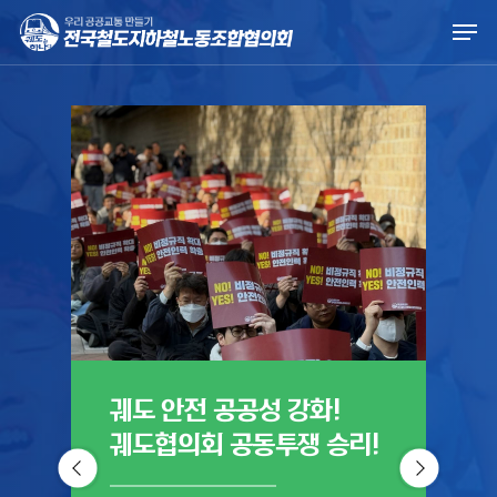
Skip
Men
to
main
content
궤도 안전 공공성 강화!
궤
궤도협의회 공동투쟁 승리!
진