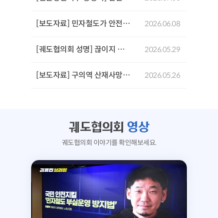
[보도자료] 민자철도가 안전을 위협한다: GTX-A 삼성역 철근 누락 사태로 본 민자철도 안전문제 기자회견
2026.06.08
[궤도협의회 성명] 끊이지 않는 서울시의 참사,'안전 불감증'이 부른 서소문 고가 붕괴사고를 규탄한다!
2026.05.29
[보도자료] 구의역 산재사망 참사 10주기 추모문화제 및 서울시장후보 생명안전시민약속식
2026.05.26
궤도협의회
영상
궤도협의회 이야기를 확인해보세요.