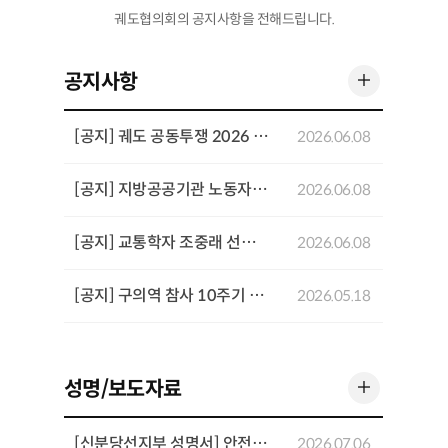
궤도협의회의 공지사항을 전해드립니다.
더 보기
공지사항
[공지] 궤도 공동투쟁 2026 기념행사 개최
2026.06.08
[공지] 지방공공기관 노동자 공동투쟁 결의대회 개최
2026.06.08
[공지] 교통학자 조중래 선생 4주기 추념 좌담회 개최
2026.06.08
[공지] 구의역 참사 10주기 추모기간 주요 일정
2026.05.18
더 보기
성명/보도자료
[신분당선지부 성명서] 안전과 전문성을 희생시키는 「UTO 고도화를 위한 운영인력 재설계 방안」을 반대한다
2026.07.06