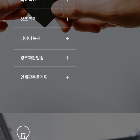
상조 복지
타이어 복지
경조화환발송
인쇄판촉물기획