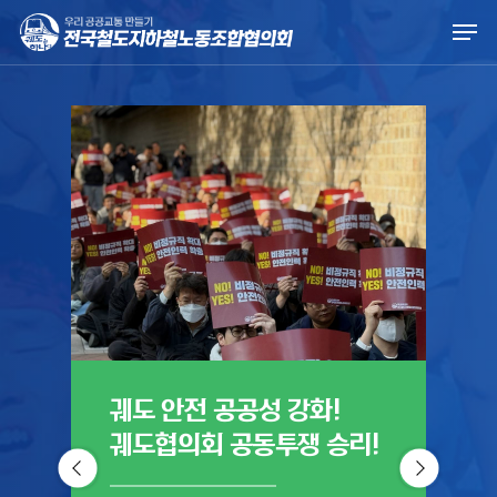
Skip
Men
to
main
content
궤도 안전 공공성 강화!
궤
궤도협의회 공동투쟁 승리!
진