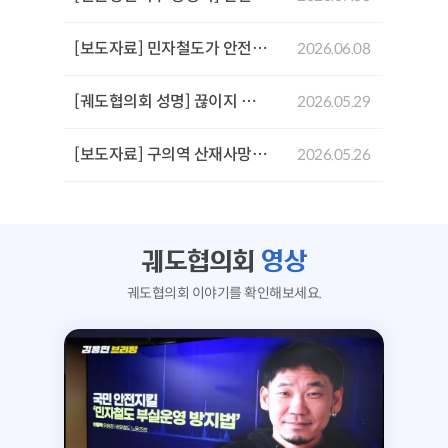
[보도자료] 민자철도가 안전을 위협한다: GTX-A 삼성역 철근 누락 사태로 본 민자철도 안전문제 기자회견
2026.06.08
[궤도협의회 성명] 끊이지 않는 서울시의 참사,'안전 불감증'이 부른 서소문 고가 붕괴사고를 규탄한다!
2026.05.29
[보도자료] 구의역 산재사망 참사 10주기 추모문화제 및 서울시장후보 생명안전시민약속식
2026.05.26
궤도협의회
영상
궤도협의회 이야기를 확인해보세요.