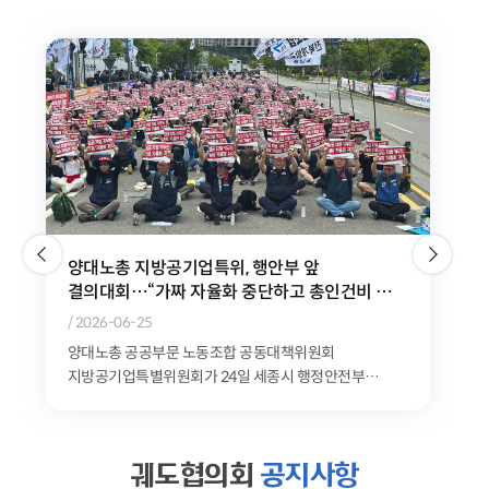
위험천만한 민자철도, 이대로는 시민과 노동자의
안전을 담보할 수 없다
/ 2026-06-10
공공운수노조는 9일 오전 11시 청와대 분수대 앞에서
'GTX-A 삼성역 철근 누락 사태로 본 민자철도 안전문제
기자회견'을 개최했다. 공공운수노조는 최근 발생한...
궤도협의회
공지사항