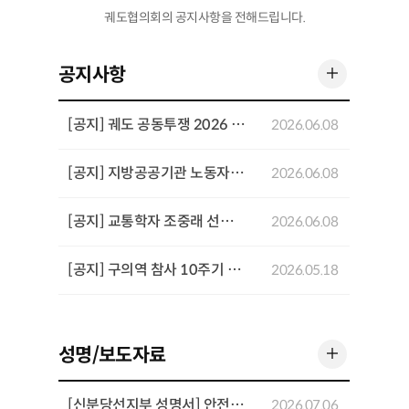
궤도협의회의 공지사항을 전해드립니다.
더 보기
공지사항
[공지] 궤도 공동투쟁 2026 기념행사 개최
2026.06.08
[공지] 지방공공기관 노동자 공동투쟁 결의대회 개최
2026.06.08
[공지] 교통학자 조중래 선생 4주기 추념 좌담회 개최
2026.06.08
[공지] 구의역 참사 10주기 추모기간 주요 일정
2026.05.18
더 보기
성명/보도자료
[신분당선지부 성명서] 안전과 전문성을 희생시키는 「UTO 고도화를 위한 운영인력 재설계 방안」을 반대한다
2026.07.06