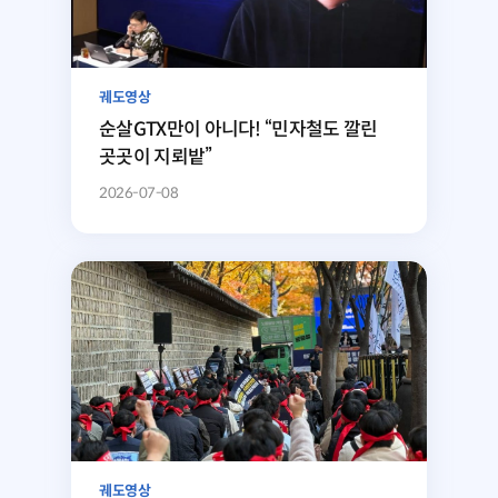
궤도영상
순살GTX만이 아니다! “민자철도 깔린
곳곳이 지뢰밭”
2026-07-08
궤도영상