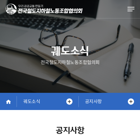
Skip
Men
to
main
content
궤도소식
전국철도지하철노동조합협의회
궤도소식
공지사항
공지사항