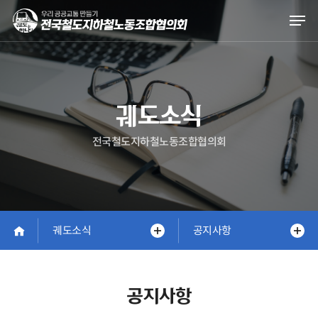
Skip
Men
to
main
content
궤도소식
전국철도지하철노동조합협의회
궤도소식
공지사항
공지사항