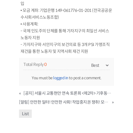
입
• 모금 계좌: 기업은행 149-061776-01-201 (전국공공운
수사회서비스노동조합)
• 사용계획:
- 국제 인도주의 단체를 통해 가자지구의 최일선 서비스
노동자 지원
- 가자지구와 서안지구의 보건의료 등 3개 PSI 가맹조직
재건을 통한 노동자 및 지역사회 재건 지원
Total Reply
0
You must be
logged in
to post a comment.
«
[공지] 서울시 교통현안 연속 토론회 <제2차> 기후동행카드와 교통요금 인상효과
[알림] 안전한 일터! 안전한 사회! 작업중지권 쟁취! 모든 노동자의 산안법 전면 적용 쟁취! 민주노총 결의대회
»
List