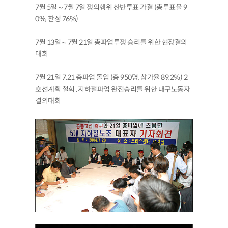
7월 5일～7월 7일 쟁의행위 찬반투표 가결 (총투표율 9
0%, 찬성 76%)
7월 13일～7월 21일 총파업투쟁 승리를 위한 현장결의
대회
7월 21일 7.21 총파업 돌입 (총 950명, 참가율 89.2%) 2
호선계획 철회․지하철파업 완전승리를 위한 대구노동자
결의대회