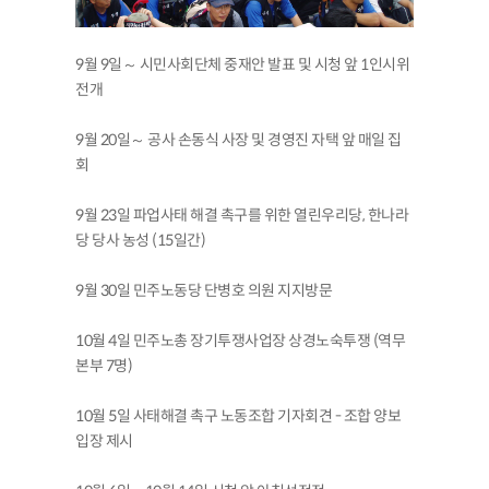
9월 9일～ 시민사회단체 중재안 발표 및 시청 앞 1인시위
전개
9월 20일～ 공사 손동식 사장 및 경영진 자택 앞 매일 집
회
9월 23일 파업사태 해결 촉구를 위한 열린우리당, 한나라
당 당사 농성 (15일간)
9월 30일 민주노동당 단병호 의원 지지방문
10월 4일 민주노총 장기투쟁사업장 상경노숙투쟁 (역무
본부 7명)
10월 5일 사태해결 촉구 노동조합 기자회견 - 조합 양보
입장 제시