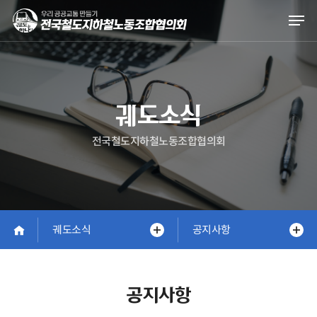
Skip
Men
to
main
content
궤도소식
전국철도지하철노동조합협의회
궤도소식
공지사항
공지사항