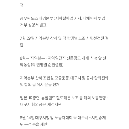
쟁
공무원노조 대경본부 : 지하철파업 지지, 대체인력 투입
거부 성명서 발표
7월 29일 지역본부 산하 및 각 연맹별 노조 시민선전전 결
합
8월～ 지역본부 - 지역일간지 신문광고 게재, 시청 앞 천
막농성(각 연맹별 순환결합),
지역본부 산하 조합원 모금운동, 대구시 및 공사 항의전화
및 항의 글 게시 운동 전개
일본 JR총련, 뉴질랜드 철도해운 노조 등 해외 노동연맹 -
대구시 항의공문, 재정지원
8월 14일 대구시청 앞 노동자대회 ※ 대구시 - 시민중재
위 구성 등을 제안