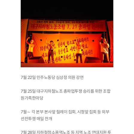
7월 22일 민주노동당 심상정 의원 강연
7월 25일 대구지하철노조 총파업투쟁 승리를 위한 조합
원가족한마당
7월～ 각 본부 본사앞 릴레이 집회, 시청앞 집회 등 외부
선전투쟁 매일 전개
7월 28일 지하철청소용역노조 등 지역 노조 연대지원 투