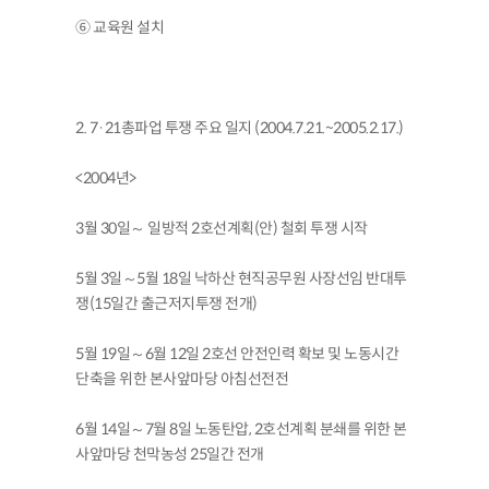
⑥ 교육원 설치
2. 7·21총파업 투쟁 주요 일지 (2004.7.21.~2005.2.17.)
<2004년>
3월 30일～ 일방적 2호선계획(안) 철회 투쟁 시작
5월 3일～5월 18일 낙하산 현직공무원 사장선임 반대투
쟁(15일간 출근저지투쟁 전개)
5월 19일～6월 12일 2호선 안전인력 확보 및 노동시간
단축을 위한 본사앞마당 아침선전전
6월 14일～7월 8일 노동탄압, 2호선계획 분쇄를 위한 본
사앞마당 천막농성 25일간 전개