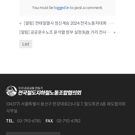
You must be
logged in
to post a comment.
«
[알림] 전태일열사 정신계승 2024 전국노동자대회 · 1차 퇴진총궐기 및 공공운수노조 사전대회
[알림] 공공운수노조 윤석열 정부 실정失政 거리 전시회 개최
»
List
(04377) 서울특별시 용산구 한강대로21나길 7, 철도회관 6층 궤도협의회
사무실
TEL.
02-792-6781
FAX.
02-792-6782