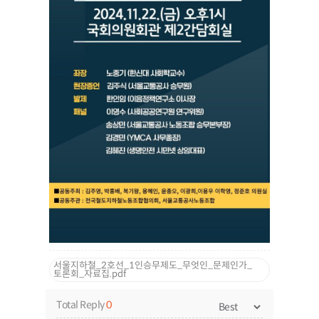
서울지하철_2호선_1인승무제도_무엇인_문제인가_
토론회_자료집.pdf
Total Reply
0