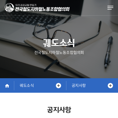
Skip
Men
to
main
content
궤도소식
전국철도지하철노동조합협의회
궤도소식
공지사항
공지사항