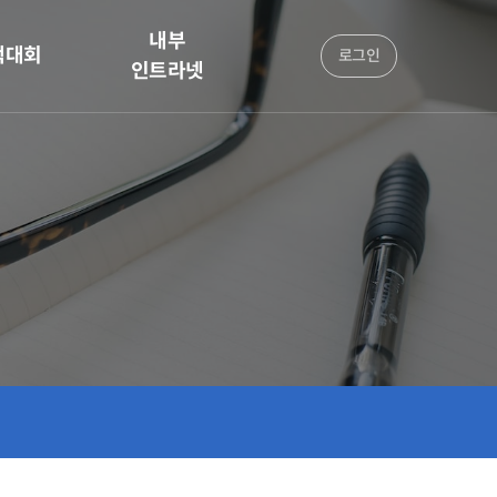
내부
책대회
로그인
인트라넷