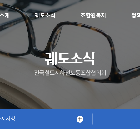
소개
궤도소식
조합원복지
정
궤도소식
전국철도지하철노동조합협의회
공지사항