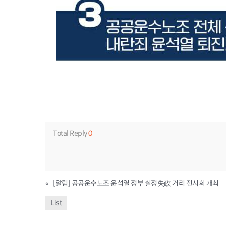
Total Reply
0
«
[알림] 공공운수노조 윤석열 정부 실정失政 거리 전시회 개최
List