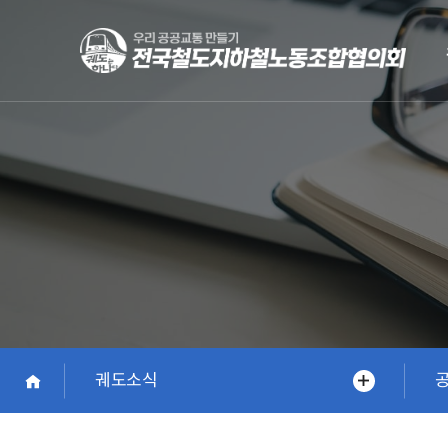
Skip
to
main
content
궤도소식