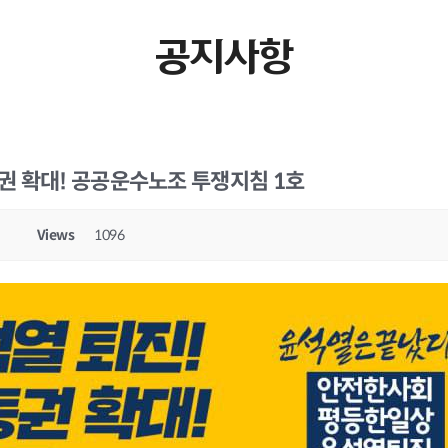
공지사항
동권 확대! 공공운수노조 투쟁지침 1호
Views
1096