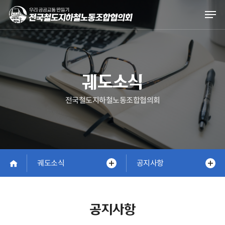
Skip
Men
to
main
content
궤도소식
전국철도지하철노동조합협의회
궤도소식
공지사항
공지사항