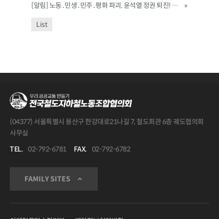
[알림] 노동․민생․민주․평화 파괴, 윤석열 정권 퇴진! 전태일 열사 정신계승 전국노동자대회
»
List
(04377) 서울특별시 용산구 한강대로21나길 7, 철도회관 6층 궤도협의회
사무실
TEL.
02-792-6781
FAX.
02-792-6782
FAMILY SITES