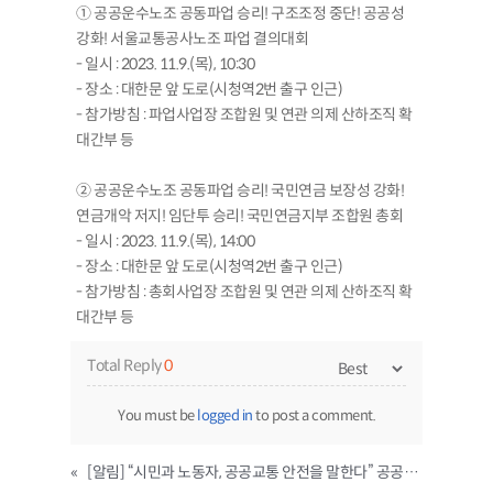
① 공공운수노조 공동파업 승리! 구조조정 중단! 공공성
강화! 서울교통공사노조 파업 결의대회
- 일시 : 2023. 11.9.(목), 10:30
- 장소 : 대한문 앞 도로(시청역2번 출구 인근)
- 참가방침 : 파업사업장 조합원 및 연관 의제 산하조직 확
대간부 등
② 공공운수노조 공동파업 승리! 국민연금 보장성 강화!
연금개악 저지! 임단투 승리! 국민연금지부 조합원 총회
- 일시 : 2023. 11.9.(목), 14:00
- 장소 : 대한문 앞 도로(시청역2번 출구 인근)
- 참가방침 : 총회사업장 조합원 및 연관 의제 산하조직 확
대간부 등
Total Reply
0
You must be
logged in
to post a comment.
«
[알림] “시민과 노동자, 공공교통 안전을 말한다” 공공교통 다크 투어