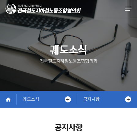
Skip
Men
to
main
content
궤도소식
전국철도지하철노동조합협의회
궤도소식
공지사항
공지사항