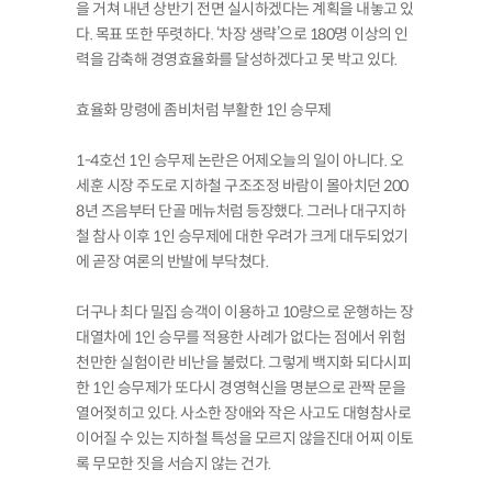
을 거쳐 내년 상반기 전면 실시하겠다는 계획을 내놓고 있
다. 목표 또한 뚜렷하다. ‘차장 생략’으로 180명 이상의 인
력을 감축해 경영효율화를 달성하겠다고 못 박고 있다.
효율화 망령에 좀비처럼 부활한 1인 승무제
1-4호선 1인 승무제 논란은 어제오늘의 일이 아니다. 오
세훈 시장 주도로 지하철 구조조정 바람이 몰아치던 200
8년 즈음부터 단골 메뉴처럼 등장했다. 그러나 대구지하
철 참사 이후 1인 승무제에 대한 우려가 크게 대두되었기
에 곧장 여론의 반발에 부닥쳤다.
더구나 최다 밀집 승객이 이용하고 10량으로 운행하는 장
대열차에 1인 승무를 적용한 사례가 없다는 점에서 위험
천만한 실험이란 비난을 불렀다. 그렇게 백지화 되다시피
한 1인 승무제가 또다시 경영혁신을 명분으로 관짝 문을
열어젖히고 있다. 사소한 장애와 작은 사고도 대형참사로
이어질 수 있는 지하철 특성을 모르지 않을진대 어찌 이토
록 무모한 짓을 서슴지 않는 건가.