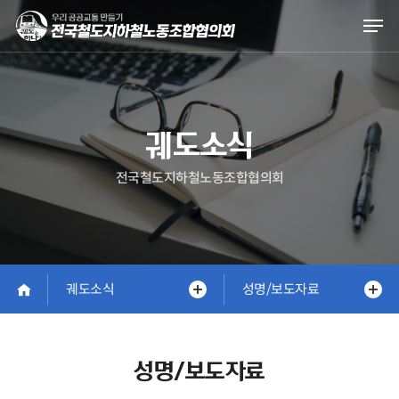
Skip
Men
to
main
content
궤도소식
전국철도지하철노동조합협의회
궤도소식
성명/보도자료
성명/보도자료