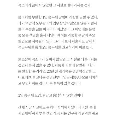
곡소리가 끊이지 않았던 그 시절로 돌아가자는 건가
좀비처럼 부활한 1인 승무제 망령에 개탄을 금할 수 없다.
과거 억압적 노무관리와 업무상 압박감으로 많은 기관사
들이 목숨을 끊는 비극이 이어졌었다. 그 이면에는 운행
중 모든 책임을 혼자 떠안아야 하는 과중한 부담이 주요
원인으로 지목된 바 있다. 그러다 보니 서울시도 당시 최
적근무위를 통해 2인 승무제를 권고하기에 이르렀다.
줄초상에 곡소리가 끊이지 않았던 그 시절로 되돌리자는
것인지 묻지 않을 수 없다. 자동화 기술에 발맞춰야 한다
는 알량한 논리라면, 20년 전 케케묵은 경영혁신안을 고
대로 베껴 들고나온 경영진부터 인공지능(AI)으로 대체하
고 무인화하는 것이 더욱 설득력 있을 것이다.
1인 승무제 도입, 결단코 용납하지 않을 것이다
산재 사망 사고에도 눈 하나 꿈쩍하지 않더니 이젠 ‘중대
시민재해’까지 부를 셈인가. 공사는 연구용역 결과를 쥐고