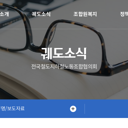
소개
궤도소식
조합원복지
정
궤도소식
전국철도지하철노동조합협의회
성명/보도자료