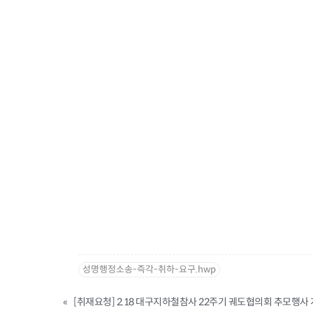
성명행정소송-즉각-취하-요구.hwp
«
[취재요청] 2.18 대구지하철참사 22주기 궤도협의회 추모행사