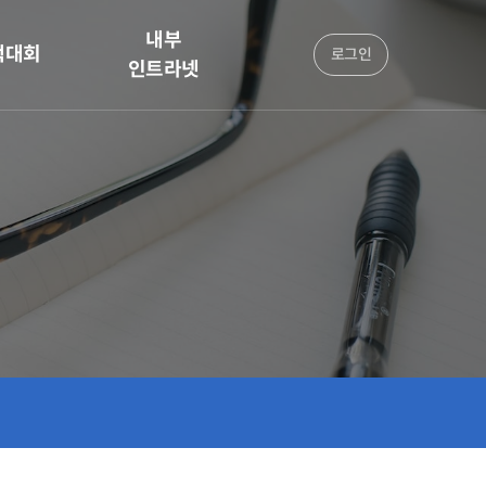
내부
책대회
로그인
인트라넷