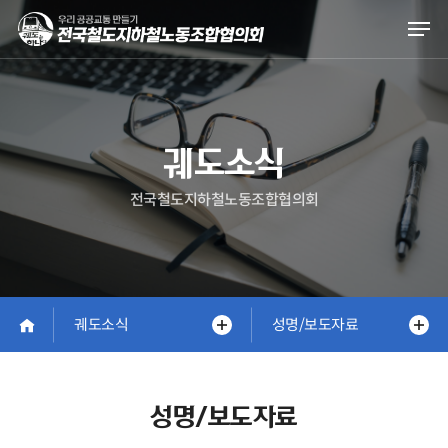
Skip
Men
to
main
content
궤도소식
전국철도지하철노동조합협의회
궤도소식
성명/보도자료
성명/보도자료