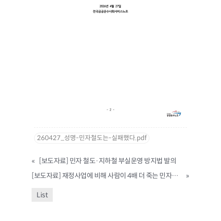
260427_성명-민자철도는-실패했다.pdf
«
[보도자료] 민자 철도·지하철 부실운영 방지법 발의
[보도자료] 재정사업에 비해 사람이 4배 더 죽는 민자철도 민낯! 허울뿐인 민자철도 안전관리 방안 규탄·개선 촉구! 공공운수노조 기자회견
»
List