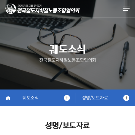
Skip
Men
to
main
content
궤도소식
전국철도지하철노동조합협의회
궤도소식
성명/보도자료
성명/보도자료