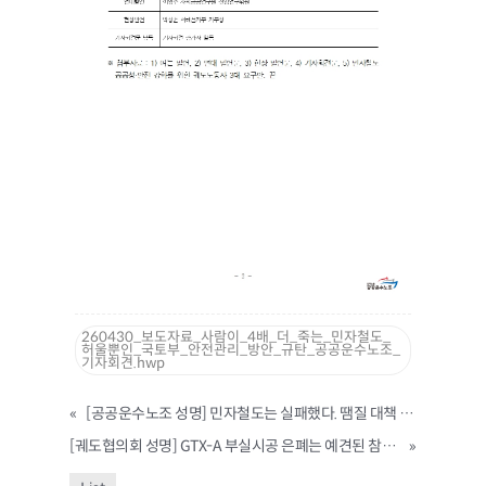
260430_보도자료_사람이_4배_더_죽는_민자철도_
허울뿐인_국토부_안전관리_방안_규탄_공공운수노조_
기자회견.hwp
«
[공공운수노조 성명] 민자철도는 실패했다. 땜질 대책 대신 철도 건설과 운영을 공영화 하라!
[궤도협의회 성명] GTX-A 부실시공 은폐는 예견된 참사! 민자철도의 전면 공영화를 촉구한다!
»