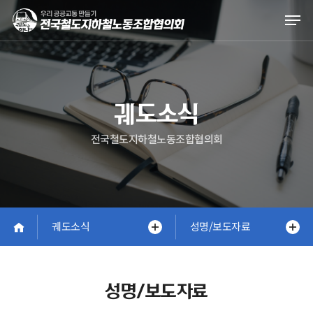
Skip
Men
to
main
content
궤도소식
전국철도지하철노동조합협의회
궤도소식
성명/보도자료
성명/보도자료