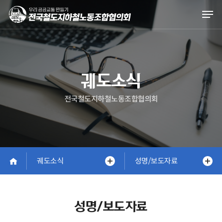
Skip
Men
to
main
content
궤도소식
전국철도지하철노동조합협의회
궤도소식
성명/보도자료
성명/보도자료