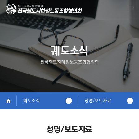
Skip
Men
to
main
content
궤도소식
전국철도지하철노동조합협의회
궤도소식
성명/보도자료
성명/보도자료