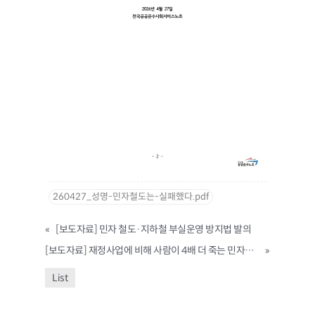
260427_성명-민자철도는-실패했다.pdf
«
[보도자료] 민자 철도·지하철 부실운영 방지법 발의
[보도자료] 재정사업에 비해 사람이 4배 더 죽는 민자철도 민낯! 허울뿐인 민자철도 안전관리 방안 규탄·개선 촉구! 공공운수노조 기자회견
»
List