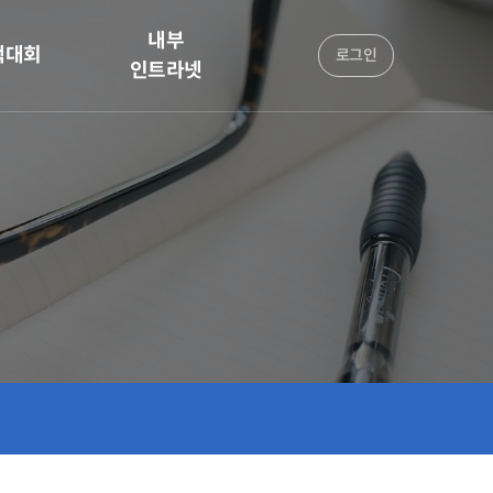
내부
책대회
로그인
인트라넷