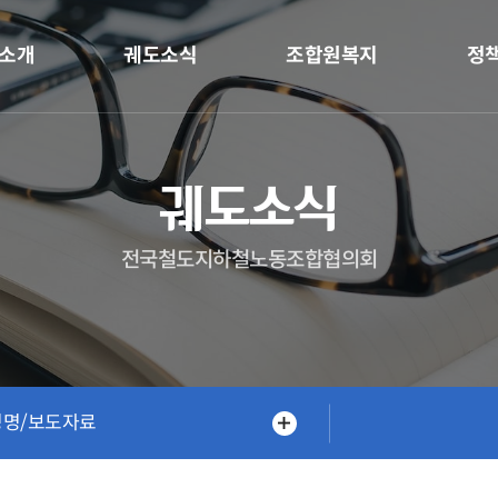
소개
궤도소식
조합원복지
정
궤도소식
전국철도지하철노동조합협의회
성명/보도자료