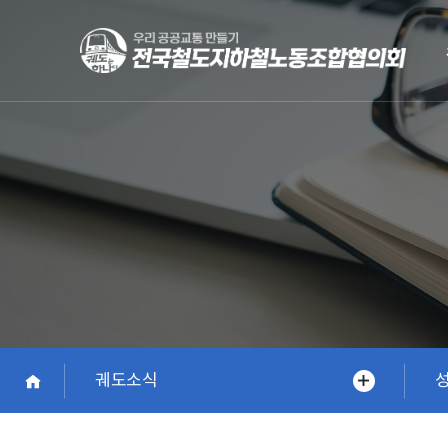
Skip
to
main
content
궤도소식