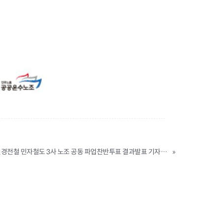
[보도자료] 9호선-서해선-용인경전철 민자철도 3사 노조 공동 파업찬반투표 결과발표 기자회견
»