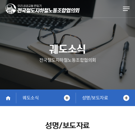
Skip
Men
to
main
content
궤도소식
전국철도지하철노동조합협의회
궤도소식
성명/보도자료
성명/보도자료