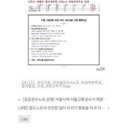
241111_보도자료_민자철도3사노조_파업찬반투표_
결과발표_수정_9호선추가.hwp
«
[공공운수노조 성명] 서울시와 서울교통공사가 죽였다 서울시와 공사는 고인의 죽음에 대해 책임지고 사죄하라!
[성명] 철도노조의 안전한 일터 지키기 행동을 적극 지지한다
»
List