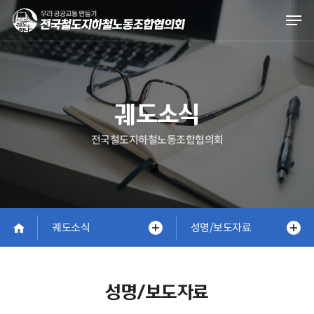
Skip
Men
to
main
content
궤도소식
전국철도지하철노동조합협의회
궤도소식
성명/보도자료
성명/보도자료