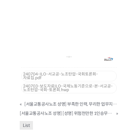
240704-ILO-서교공-노조탄압-국회토론회-
자료집.pdf
240703-보도자료ILO-국제노동기준으로-본-서교공-
노조탄압-국회-토론회.hwp
«
[서울교통공사노조 성명] 부족한 인력, 무리한 업무지시가 부른 참변 인력감축 강행 중단, 관련 책임자 처벌하고 안전하게 일할 권리를 보장하라!
[서울교통공사노조 성명] [성명] 위험천만한 1인승무제 도입 즉각 중단하라!
»
List