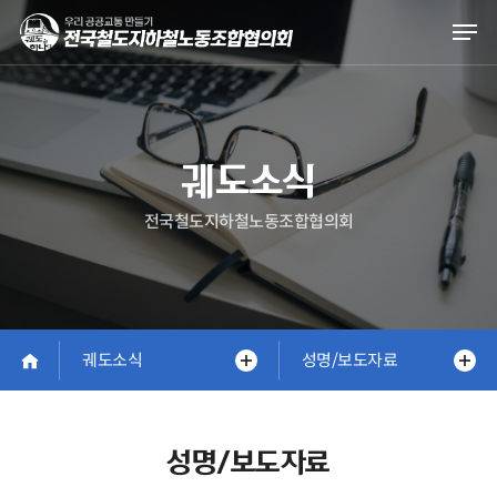
Skip
Men
to
main
content
궤도소식
전국철도지하철노동조합협의회
궤도소식
성명/보도자료
성명/보도자료