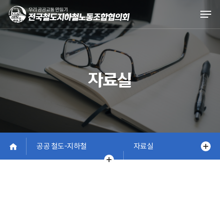
Skip
Men
to
main
content
자료실
공공 철도-지하철
자료실
정책대회