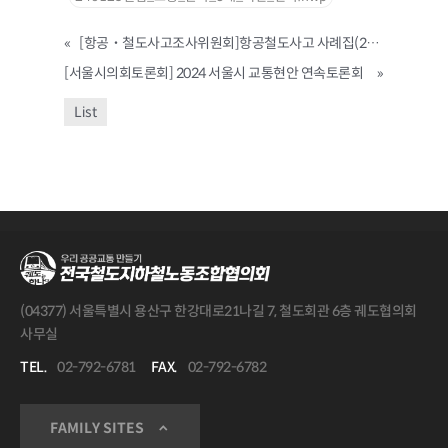
«
[항공˙철도사고조사위원회]항공철도사고 사례집(2023.11)
[서울시의회토론회] 2024 서울시 교통현안 연속토론회
»
List
(04377) 서울특별시 용산구 한강대로21나길 7, 철도회관 6층 궤도협의회
사무실
TEL.
02-792-6781
FAX.
02-792-6782
FAMILY SITES