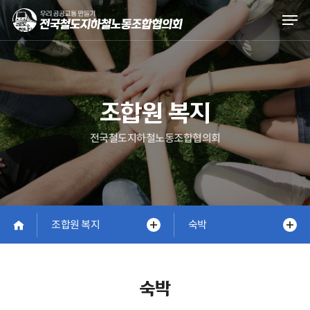
Skip
Men
to
main
content
조합원 복지
전국철도지하철노동조합협의회
조합원 복지
숙박
숙박