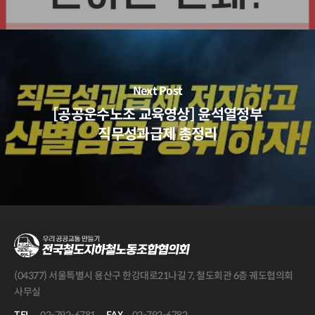
Next Post
[공공운수노조 교육영상] 윤석열정부
직무성과급제 총정리
(04377) 서울특별시 용산구 한강대로21나길 7, 철도회관 6층 궤도협의회
사무실