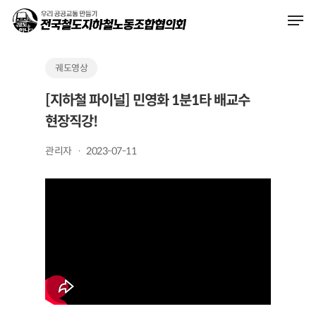
Skip
Men
to
main
content
궤도영상
[지하철 파이널] 민영화 1분1타 배교수
현장직강!
관리자
2023-07-11