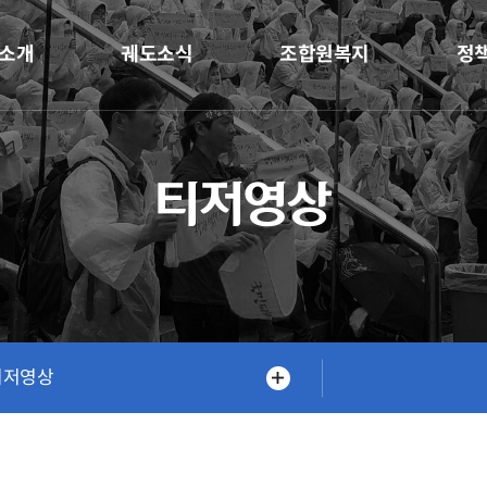
소개
궤도소식
조합원복지
정
티저영상
티저영상