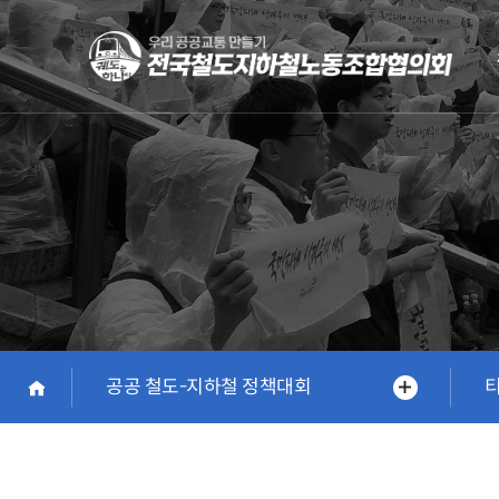
Skip
to
main
content
공공 철도-지하철 정책대회