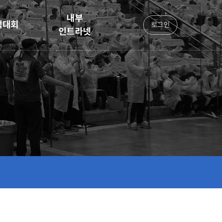
내부
책대회
로그인
인트라넷