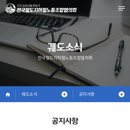
Skip
Men
to
main
content
궤도소식
전국철도지하철노동조합협의회
궤도소식
공지사항
공지사항