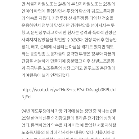
만 서울지하철노조는 24일에 부산지하철노조는 25일에
연이어 파업에 돌입하면서 투쟁의 확산과 궤도노동자들
의 약속을 지켰다. 거점투쟁∙산개투쟁 등 다양한 전술을
운용하면서 정부에 맞섰지만 강경탄압을 넘어서지는 못
했고, 문민정부라고 하지만 친자본 성격과 폭력적 관성은
사라지지 않았음을 확인할 수 있었다. 현장복귀 후 한동안
징계, 해고, 손배에 시달리는 아픔을 겪기도 했지만 궤도
라는 동종업종 노동자들의 강력한 투쟁은 정부와 자본의
간담을 서늘하게 만들기에 충분했고 이후 산별노조운동
과 공공부문 노조운동의 성장 그리고 민주노조 총단결에
기여했음이 널리 인정되었다.
https://youtu.be/ywTHdS-zssE?si=D4sogb3K9bJd
NjFd
94년 궤도투쟁에서 가장 기억에 남는 장면 중 하나는 6월
25일 한겨레신문 의견광고란에 올라온 전기협의 성명이
었다. 동맹파업의 약속을 지켜 파업에 돌입한 서울지하철
노조동자들의 의리에 감사하는 내용이었다. 서울지하철