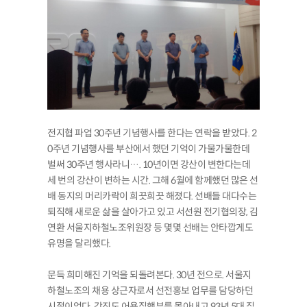
전지협 파업 30주년 기념행사를 한다는 연락을 받았다. 2
0주년 기념행사를 부산에서 했던 기억이 가물가물한데
벌써 30주년 행사라니…. 10년이면 강산이 변한다는데
세 번의 강산이 변하는 시간. 그해 6월에 함께했던 많은 선
배 동지의 머리카락이 희끗희끗 해졌다. 선배들 대다수는
퇴직해 새로운 삶을 살아가고 있고 서선원 전기협의장, 김
연환 서울지하철노조위원장 등 몇몇 선배는 안타깝게도
유명을 달리했다.
문득 희미해진 기억을 되돌려본다. 30년 전으로. 서울지
하철노조의 채용 상근자로서 선전홍보 업무를 담당하던
시절이었다. 강진도 어용집행부를 몰아내고 93년 5대 집