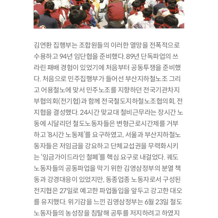
김연환 집행부는 조합원들의 이러한 열망을 전폭적으로
수용하고 94년 임단협을 준비했다. 89년 단독파업의 쓰
라린 패배 경험이 있었기에 처음부터 공동투쟁을 준비했
다. 처음으로 민주집행부가 들어선 부산지하철노조 그리
고 어용철노에 맞서 민주노조를 지향하던 전국기관차지
부협의회(전기협)과 함께 전국철도지하철노조협의회, 전
지협을 결성했다. 24시간 맞교대 철비근무라는 장시간 노
동에 시달리던 철도노동자들은 변형근로시간제를 거부
하고 ‘8시간 노동제’를 요구하였고, 서울과 부산지하철노
동자들은 저임금을 강요하고 단체교섭권을 무력화시키
는 ‘임금가이드라인 철폐’를 핵심 요구로 내걸었다. 궤도
노동자들의 공동파업을 막기 위한 김영삼정부의 분열 책
동과 강경대응이 있었지만, 동종업종 노동자로서 구성된
전지협은 27일로 예고한 파업돌입을 앞두고 강고한 대오
를 유지했다. 위기감을 느낀 김영삼정부는 6월 23일 철도
노동자들의 농성장을 침탈해 공투를 저지하려고 하였지