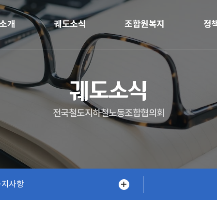
소개
궤도소식
조합원복지
정
궤도소식
전국철도지하철노동조합협의회
공지사항