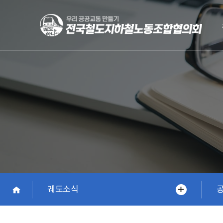
Skip
to
main
content
궤도소식