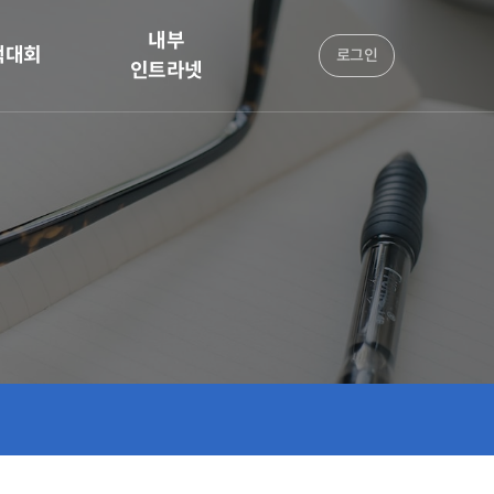
내부
책대회
로그인
인트라넷