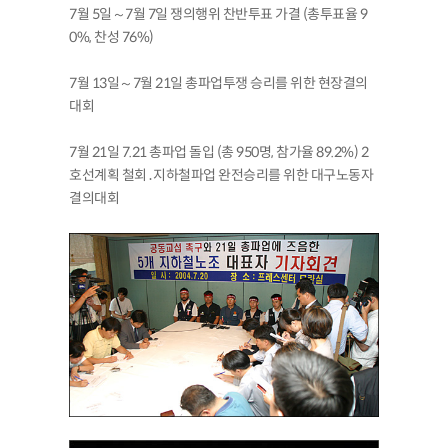
7월 5일～7월 7일 쟁의행위 찬반투표 가결 (총투표율 9
0%, 찬성 76%)
7월 13일～7월 21일 총파업투쟁 승리를 위한 현장결의
대회
7월 21일 7.21 총파업 돌입 (총 950명, 참가율 89.2%) 2
호선계획 철회․지하철파업 완전승리를 위한 대구노동자
결의대회