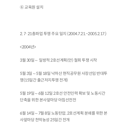
⑥ 교육원 설치
2. 7·21총파업 투쟁 주요 일지 (2004.7.21.~2005.2.17.)
<2004년>
3월 30일～ 일방적 2호선계획(안) 철회 투쟁 시작
5월 3일～5월 18일 낙하산 현직공무원 사장선임 반대투
쟁(15일간 출근저지투쟁 전개)
5월 19일～6월 12일 2호선 안전인력 확보 및 노동시간
단축을 위한 본사앞마당 아침선전전
6월 14일～7월 8일 노동탄압, 2호선계획 분쇄를 위한 본
사앞마당 천막농성 25일간 전개