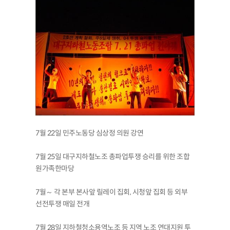
7월 22일 민주노동당 심상정 의원 강연
7월 25일 대구지하철노조 총파업투쟁 승리를 위한 조합
원가족한마당
7월～ 각 본부 본사앞 릴레이 집회, 시청앞 집회 등 외부
선전투쟁 매일 전개
7월 28일 지하철청소용역노조 등 지역 노조 연대지원 투