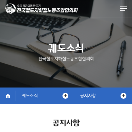
Skip
Men
to
main
content
궤도소식
전국철도지하철노동조합협의회
궤도소식
공지사항
공지사항