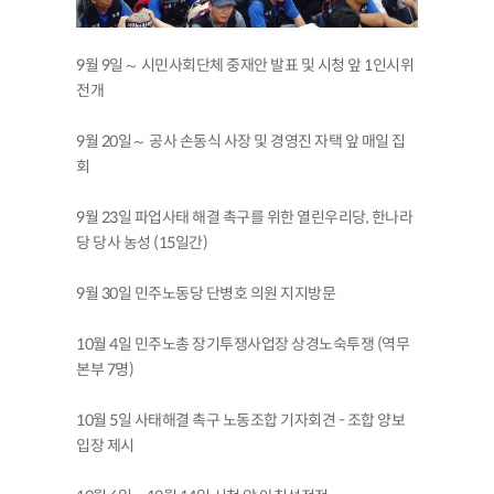
9월 9일～ 시민사회단체 중재안 발표 및 시청 앞 1인시위
전개
9월 20일～ 공사 손동식 사장 및 경영진 자택 앞 매일 집
회
9월 23일 파업사태 해결 촉구를 위한 열린우리당, 한나라
당 당사 농성 (15일간)
9월 30일 민주노동당 단병호 의원 지지방문
10월 4일 민주노총 장기투쟁사업장 상경노숙투쟁 (역무
본부 7명)
10월 5일 사태해결 촉구 노동조합 기자회견 - 조합 양보
입장 제시