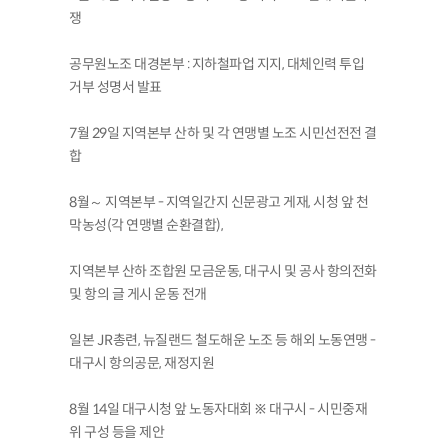
쟁
공무원노조 대경본부 : 지하철파업 지지, 대체인력 투입
거부 성명서 발표
7월 29일 지역본부 산하 및 각 연맹별 노조 시민선전전 결
합
8월～ 지역본부 - 지역일간지 신문광고 게재, 시청 앞 천
막농성(각 연맹별 순환결합),
지역본부 산하 조합원 모금운동, 대구시 및 공사 항의전화
및 항의 글 게시 운동 전개
일본 JR총련, 뉴질랜드 철도해운 노조 등 해외 노동연맹 -
대구시 항의공문, 재정지원
8월 14일 대구시청 앞 노동자대회 ※ 대구시 - 시민중재
위 구성 등을 제안