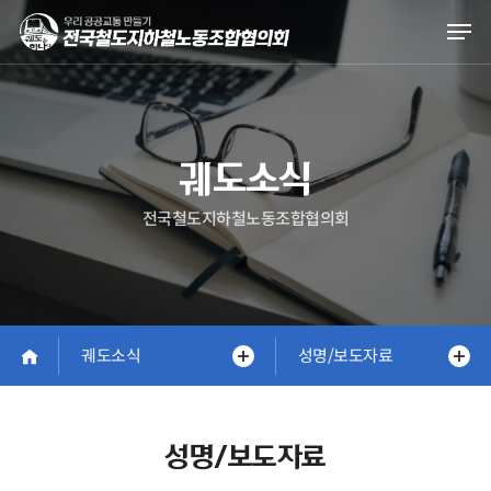
Skip
Men
to
main
content
궤도소식
전국철도지하철노동조합협의회
궤도소식
성명/보도자료
성명/보도자료