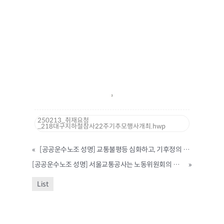
250213_취재요청
_218대구지하철참사22주기추모행사개최.hwp
«
[공공운수노조 성명] 교통불평등 심화하고, 기후정의 역행하는수도권 지하철 요금인상 즉각 철회하라
[공공운수노조 성명] 서울교통공사는 노동위원회의 부당해고 판정을 존중하고 무리한 행정소송을 즉각 취하하라
»
List