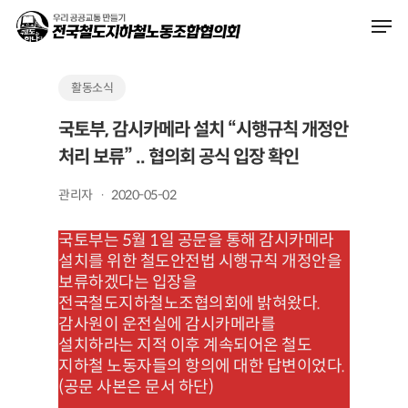
Skip
Men
to
main
content
활동소식
국토부, 감시카메라 설치 “시행규칙 개정안
처리 보류” .. 협의회 공식 입장 확인
관리자
2020-05-02
국토부는 5월 1일 공문을 통해 감시카메라
설치를 위한 철도안전법 시행규칙 개정안을
보류하겠다는 입장을
전국철도지하철노조협의회에 밝혀왔다.
감사원이 운전실에 감시카메라를
설치하라는 지적 이후 계속되어온 철도
지하철 노동자들의 항의에 대한 답변이었다.
(공문 사본은 문서 하단)