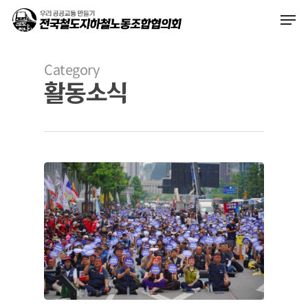
Skip
Men
to
main
content
Category
활동소식