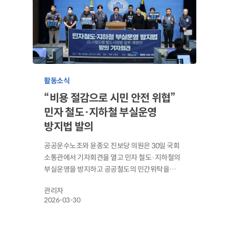
활동소식
“비용 절감으로 시민 안전 위협”
민자 철도·지하철 부실운영
방지법 발의
공공운수노조와 윤종오 진보당 의원은 30일 국회
소통관에서 기자회견을 열고 민자 철도·지하철의
부실운영을 방지하고 공공철도의 민간위탁을…
관리자
2026-03-30