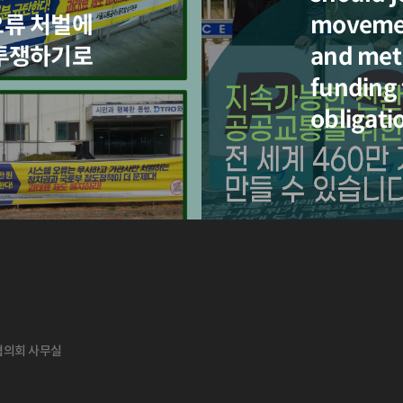
오류 처벌에
movement
 투쟁하기로
and metr
funding 
obligati
도협의회 사무실