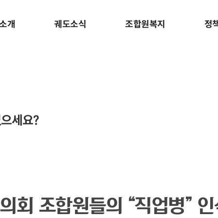
소개
궤도소식
조합원복지
정
없으세요?
회 조합원들의 “직업병” 인