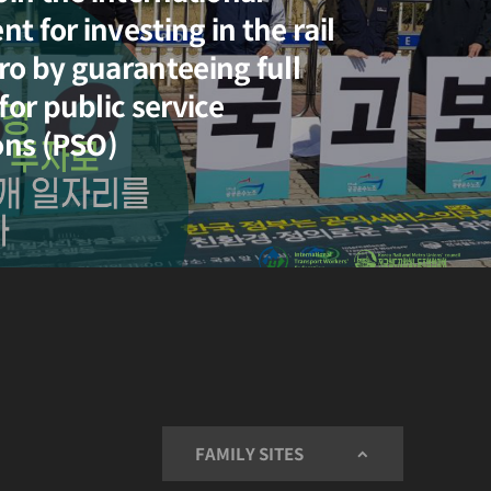
 for investing in the rail
o by guaranteeing full
for public service
ons (PSO)
FAMILY SITES