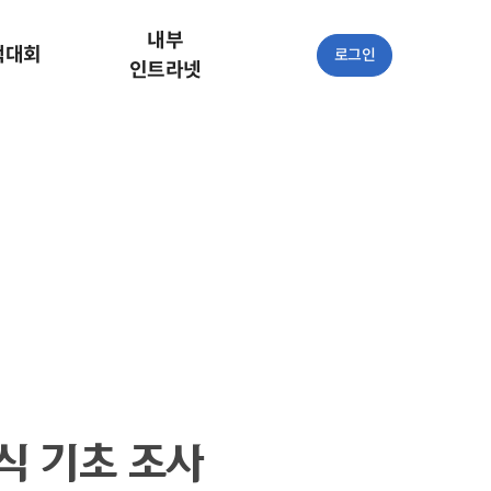
내부
책대회
로그인
인트라넷
식 기초 조사