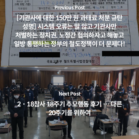
Previous Post
[기관사에 대한 150만 원 과태료 처분 규탄
성명] 시스템 오류는 말 않고 기관사만
처벌하는 정치권, 노정간 협의하자고 해놓고
일방 통행하는 정부의 철도정책이 더 문제다!
Next Post
2・18참사 18주기 추모행동 후기 … 다른
20주기를 위하여