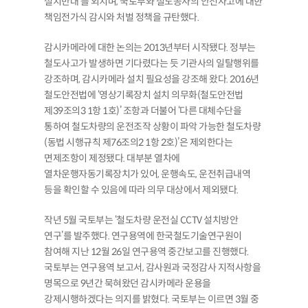
설치반대’를 외치며, 국토부와 철도공사의 안전사고에 대한
책임전가식 감시와 처벌 정책을 규탄했다.
감시카메라에 대한 논의는 2013년부터 시작됐다. 정부는
철도사고가 발생하면 기다렸다는 듯 기관사의 일탈행위를
강조하며, 감시카메라 설치 필요성을 강조해 왔다. 2016년
철도안전법에 ‘영상기록장치 설치 의무화(철도안전법
제39조의3 1항 1호)’ 조항과 더불어 ‘다른 대체수단을
통하여 철도차량의 운전조작 상황이 파악 가능한 철도차량
(동법 시행규칙 제76조의2 1항 2호)’은 제외한다는
면제조항이 제정됐다. 대부분 열차에
열차운행자동기록장치가 있어, 운행속도, 운전취급내역
등을 확인할 수 있음에 따라 의무 대상에서 제외됐다.
작년 5월 국토부는 ‘철도차량 운전실 CCTV 설치방안
연구’를 발주했다. 연구용역에 한국철도기술연구원이
참여해 지난 12월 26일 연구용역 중간보고를 진행했다.
국토부는 연구용역 보고서, 감사원과 국정감사 지적사항을
명목으로 9년간 묵혀왔던 감시카메라 운용을
강제시행하겠다는 의지를 밝혔다. 국토부는 이르면 3월 중