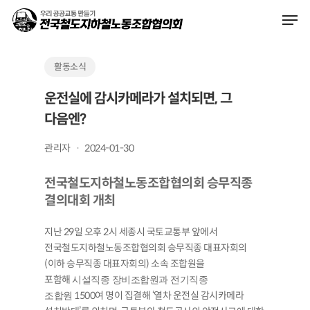
Skip
Men
to
main
content
활동소식
운전실에 감시카메라가 설치되면, 그
다음엔?
관리자
2024-01-30
전국철도지하철노동조합협의회 승무직종
결의대회 개최
지난 29일 오후 2시 세종시 국토교통부 앞에서
전국철도지하철노동조합협의회 승무직종 대표자회의
(이하 승무직종 대표자회의) 소속 조합원을
포함해
시설직종 장비조합원과 전기직종
1500여 명이 집결해 ‘열차 운전실 감시카메라
조합원