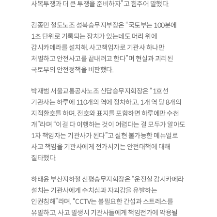
사복투쟁과 더 큰 투쟁을 준비하자”고 힘주어 말했다.
김종민 철도노조 성북승무지부장은 “국토부는 100분에
1초 단위로 기록되는 장치가 있는데도 머리 위에
감시카메라를 설치해, 사고책임자로 기관사 하나만
처벌하고 안전사고를 끝내려고 한다”며 현실과 괴리된
국토부의 안전정책을 비판했다.
박재범 서울교통공사노조 신답승무지회장은 “1호선
기관사는 하루에 110개의 역에 정차하고, 1개 역 당 8개의
지적환호를 하며, 전호와 표지를 포함하면 하루에만 수천
개”라며 “이걸 다 이행하는 것이 어렵다는 걸 모두가 알아도
1차 책임자는 기관사가 된다”고 실현 불가능한 메뉴얼로
사고 책임을 기관사에게 전가시키는 안전대책에 대해
질타했다.
하태윤 부산지하철 신평승무지회장은 “운전실 감시카메라
설치는 기관사에게 수치심과 자괴감을 유발하는
인권침해”라며, “CCTV는 불필요한 간섭과 스트레스를
유발하고, 사고 발생시 기관사들에게 책임전가에 악용될