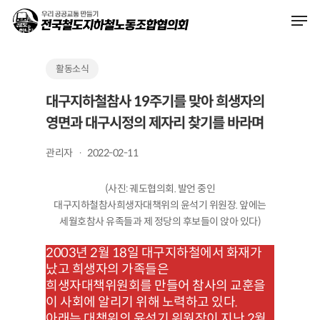
Skip
Men
to
main
content
활동소식
대구지하철참사 19주기를 맞아 희생자의
영면과 대구시정의 제자리 찾기를 바라며
관리자
2022-02-11
(사진: 궤도협의회. 발언 중인
대구지하철참사희생자대책위의 윤석기 위원장. 앞에는
세월호참사 유족들과 제 정당의 후보들이 앉아 있다)
2003년 2월 18일 대구지하철에서 화재가
났고 희생자의 가족들은
희생자대책위원회를 만들어 참사의 교훈을
이 사회에 알리기 위해 노력하고 있다.
아래는 대책위의 윤석기 위원장이 지난 2월