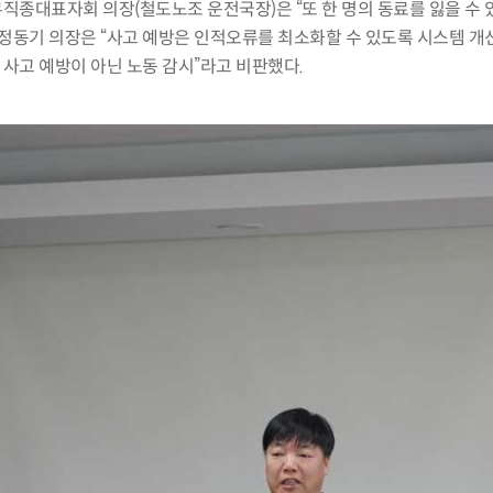
무직종대표자회 의장
(
철도노조 운전국장
)
은
“
또 한 명의 동료를 잃을 수 
 정동기 의장은
“
사고 예방은 인적오류를 최소화할 수 있도록 시스템 개
사고 예방이 아닌 노동 감시
”
라고 비판했다
.