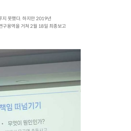
루지 못했다
.
하지만
2019
년
 연구용역을 거쳐
2
월
18
일 최종보고