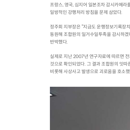
프랑스
,
영국
,
심지어 일본조차 감시카메라를
일방적인 강행처리 방침을 문제 삼았다
.
정주회 지부장은
“
지금도 운행정보기록장
동원해 조합원의 일거수일투족을 감시하겠다
반박했다
.
실제로 지난
2007
년 연구자료에 따르면 
것으로 확인되었다
.
그 결과 조합원의 잇따
비롯해 사상사고 발생으로 괴로움을 호소했