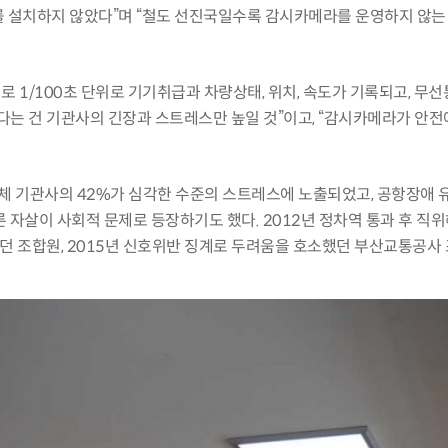
 설치하지 않았다
”
며
“
철도 선진국일수록 감시카메라를 운영하지 않는 
치로
1/100
초 단위로 기기취급과 차량상태
,
위치
,
속도가 기록되고
,
무선
는 건 기관사의 긴장과 스트레스만 높일 것
”
이고
, “
감시카메라가 안전에
전체 기관사의
42%
가 심각한 수준의 스트레스에 노출되었고
,
공항장애 
른 자살이 사회적 문제로 등장하기도 했다
. 2012
년 정차역 통과 후 직
던 조합원
, 2015
년 신호위반 징계로 두려움을 호소했던 부산교통공사 