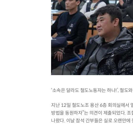
‘
소속은 달라도 철도노동자는 하나
!’,
철도와
지난
12
일 철도노조 용산
6
층 회의실에서 
방법을 동원하자
”
는 의견이 제출되었다
.
조
나왔다
.
이날 참석 간부들은 실로 오랜만에