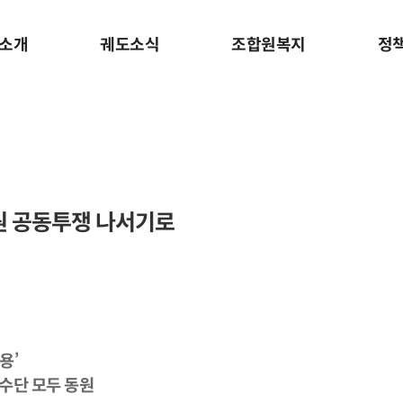
소개
궤도소식
조합원복지
정
원 공동투쟁 나서기로
용’
수단 모두 동원