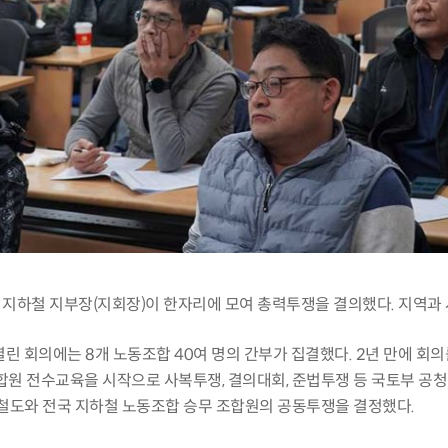
 지하철 지부장
(
지회장
)
이 한자리에 모여 총력투쟁을 결의했다
.
지역과
열린 회의에는
8
개 노동조합
40
여 명의 간부가 집결했다
. 2
년 만에 회의
합원 전수교육을 시작으로 사복투쟁
,
결의대회
,
준법투쟁 등 국토부 공
 철도와 전국 지하철 노동조합 승무 조합원의 공동투쟁을 결정했다
.