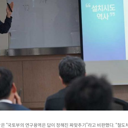
장은
“
국토부의 연구용역은 답이 정해진 짜맞추기
”
라고 비판했다
. “
철도체