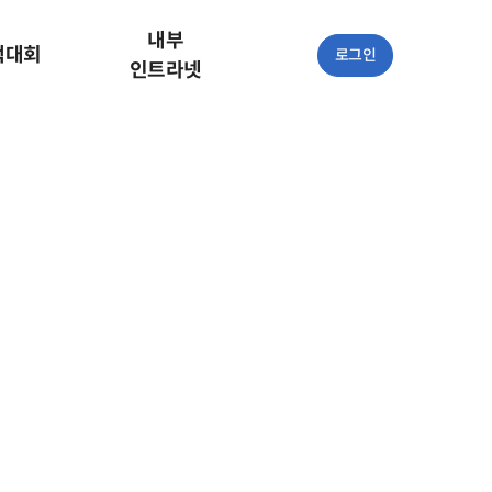
내부
책대회
로그인
인트라넷