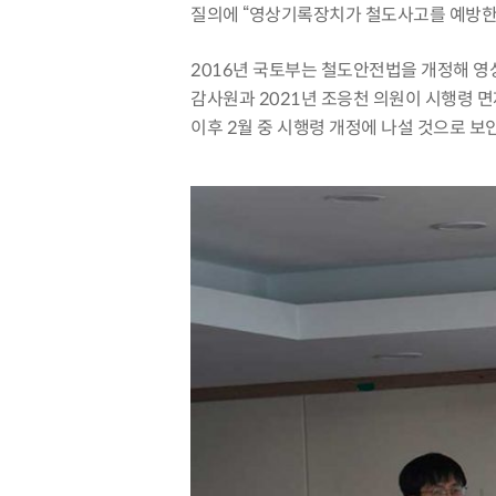
질의에
“
영상기록장치가 철도사고를 예방한다
2016
년 국토부는 철도안전법을 개정해 
감사원과
2021
년 조응천 의원이 시행령 
이후
2
월 중 시행령 개정에 나설 것으로 보