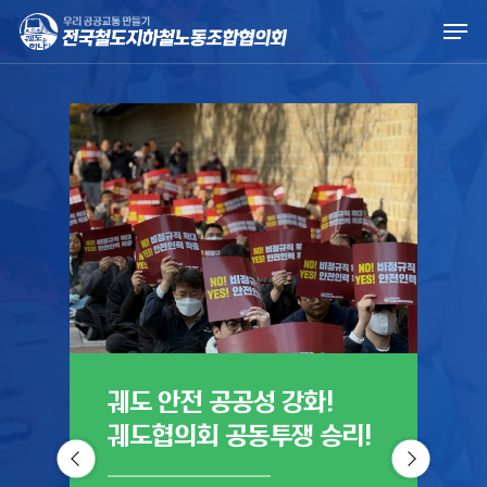
Skip
Men
to
main
content
궤도 안전 공공성 강화!
궤
궤도협의회 공동투쟁 승리!
진