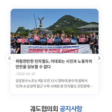
위험천만한 민자철도, 이대로는 시민과 노동자의
안전을 담보할 수 없다
/ 2026-06-10
공공운수노조는 9일 오전 11시 청와대 분수대 앞에서
'GTX-A 삼성역 철근 누락 사태로 본 민자철도 안전문제
기자회견'을 개최했다. 공공운수노조는 최근 발생한...
궤도협의회
공지사항