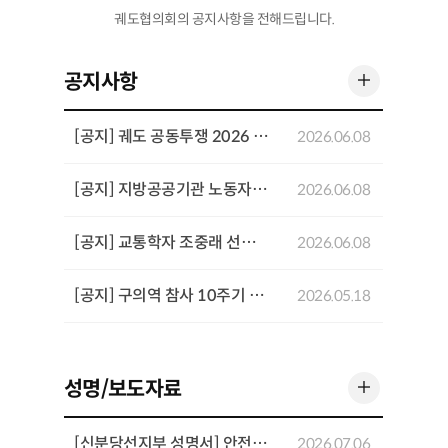
궤도협의회의 공지사항을 전해드립니다.
더 보기
공지사항
[공지] 궤도 공동투쟁 2026 기념행사 개최
2026.06.08
[공지] 지방공공기관 노동자 공동투쟁 결의대회 개최
2026.06.08
[공지] 교통학자 조중래 선생 4주기 추념 좌담회 개최
2026.06.08
[공지] 구의역 참사 10주기 추모기간 주요 일정
2026.05.18
더 보기
성명/보도자료
[신분당선지부 성명서] 안전과 전문성을 희생시키는 「UTO 고도화를 위한 운영인력 재설계 방안」을 반대한다
2026.07.06