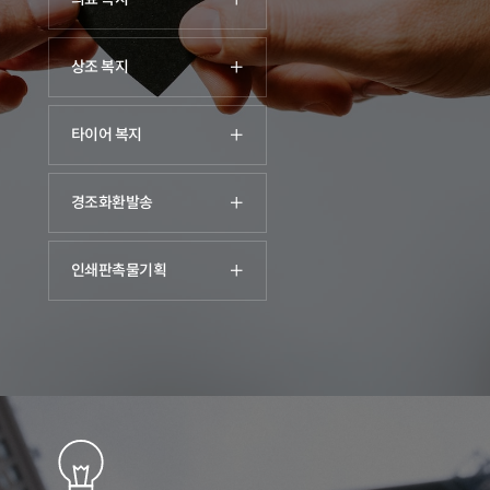
상조 복지
타이어 복지
경조화환발송
인쇄판촉물기획