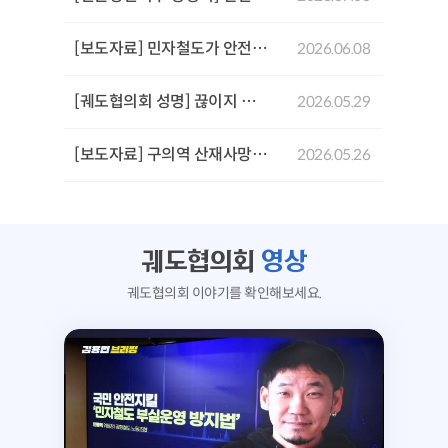
[보도자료] 민자철도가 안전을 위협한다: GTX-A 삼성역 철근 누락 사태로 본 민자철도 안전문제 기자회견
2026.06.08
[궤도협의회 성명] 끊이지 않는 서울시의 참사,'안전 불감증'이 부른 서소문 고가 붕괴사고를 규탄한다!
2026.05.29
[보도자료] 구의역 산재사망 참사 10주기 추모문화제 및 서울시장후보 생명안전시민약속식
2026.05.26
궤도협의회
영상
궤도협의회 이야기를 확인해보세요.