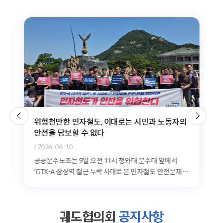
위험천만한 민자철도, 이대로는 시민과 노동자의
안전을 담보할 수 없다
/ 2026-06-10
공공운수노조는 9일 오전 11시 청와대 분수대 앞에서
'GTX-A 삼성역 철근 누락 사태로 본 민자철도 안전문제
기자회견'을 개최했다. 공공운수노조는 최근 발생한...
궤도협의회
공지사항