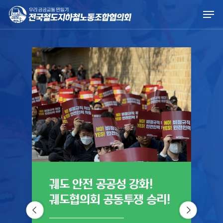
Skip
Men
to
main
content
궤도 안전 공공성 강화!
궤
궤도협의회 공동투쟁 승리!
진