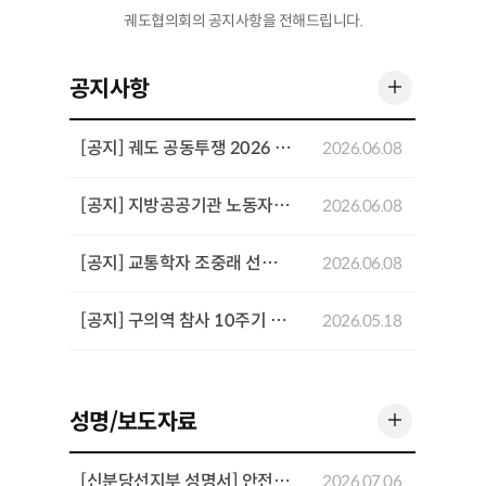
궤도협의회의 공지사항을 전해드립니다.
더 보기
공지사항
[공지] 궤도 공동투쟁 2026 기념행사 개최
2026.06.08
[공지] 지방공공기관 노동자 공동투쟁 결의대회 개최
2026.06.08
[공지] 교통학자 조중래 선생 4주기 추념 좌담회 개최
2026.06.08
[공지] 구의역 참사 10주기 추모기간 주요 일정
2026.05.18
더 보기
성명/보도자료
[신분당선지부 성명서] 안전과 전문성을 희생시키는 「UTO 고도화를 위한 운영인력 재설계 방안」을 반대한다
2026.07.06