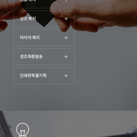
상조 복지
타이어 복지
경조화환발송
인쇄판촉물기획