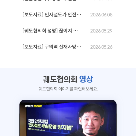
[보도자료] 민자철도가 안전을 위협한다: GTX-A 삼성역 철근 누락 사태로 본 민자철도 안전문제 기자회견
2026.06.08
[궤도협의회 성명] 끊이지 않는 서울시의 참사,'안전 불감증'이 부른 서소문 고가 붕괴사고를 규탄한다!
2026.05.29
[보도자료] 구의역 산재사망 참사 10주기 추모문화제 및 서울시장후보 생명안전시민약속식
2026.05.26
궤도협의회
영상
궤도협의회 이야기를 확인해보세요.