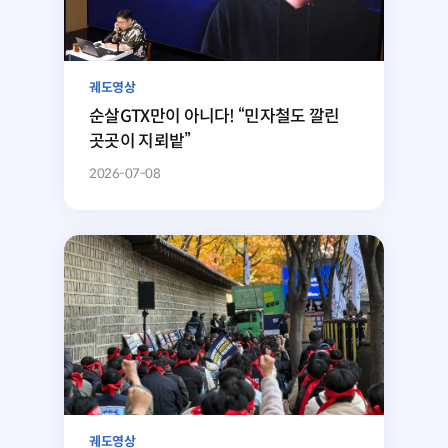
궤도영상
순살GTX만이 아니다! “민자철도 깔린
곳곳이 지뢰밭”
2026-07-08
궤도영상