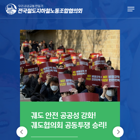
Skip
Men
to
main
content
궤도 안전 공공성 강화!
궤
궤도협의회 공동투쟁 승리!
진