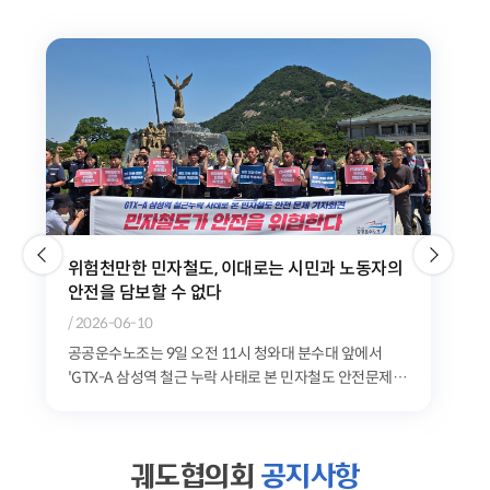
위험천만한 민자철도, 이대로는 시민과 노동자의
안전을 담보할 수 없다
/ 2026-06-10
공공운수노조는 9일 오전 11시 청와대 분수대 앞에서
'GTX-A 삼성역 철근 누락 사태로 본 민자철도 안전문제
기자회견'을 개최했다. 공공운수노조는 최근 발생한...
궤도협의회
공지사항