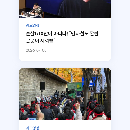
궤도영상
순살GTX만이 아니다! “민자철도 깔린
곳곳이 지뢰밭”
2026-07-08
궤도영상