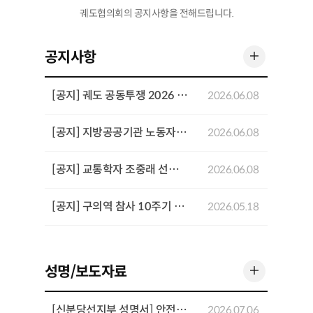
궤도협의회의 공지사항을 전해드립니다.
더 보기
공지사항
[공지] 궤도 공동투쟁 2026 기념행사 개최
2026.06.08
[공지] 지방공공기관 노동자 공동투쟁 결의대회 개최
2026.06.08
[공지] 교통학자 조중래 선생 4주기 추념 좌담회 개최
2026.06.08
[공지] 구의역 참사 10주기 추모기간 주요 일정
2026.05.18
더 보기
성명/보도자료
[신분당선지부 성명서] 안전과 전문성을 희생시키는 「UTO 고도화를 위한 운영인력 재설계 방안」을 반대한다
2026.07.06