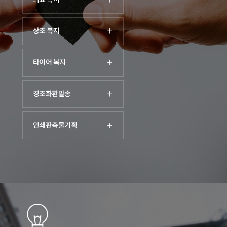
상조 복지
타이어 복지
경조화환발송
인쇄판촉물기획