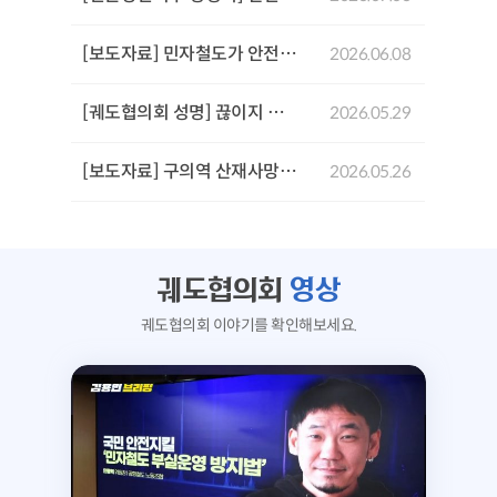
[보도자료] 민자철도가 안전을 위협한다: GTX-A 삼성역 철근 누락 사태로 본 민자철도 안전문제 기자회견
2026.06.08
[궤도협의회 성명] 끊이지 않는 서울시의 참사,'안전 불감증'이 부른 서소문 고가 붕괴사고를 규탄한다!
2026.05.29
[보도자료] 구의역 산재사망 참사 10주기 추모문화제 및 서울시장후보 생명안전시민약속식
2026.05.26
궤도협의회
영상
궤도협의회 이야기를 확인해보세요.