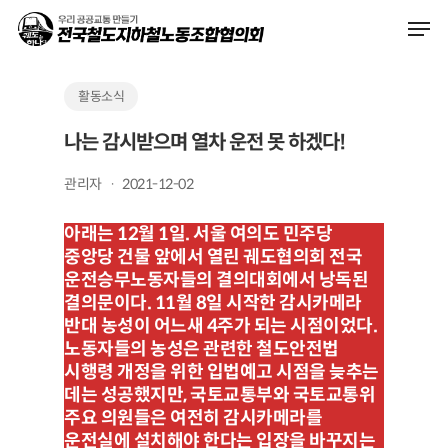
Skip
Men
to
main
content
활동소식
나는 감시받으며 열차 운전 못 하겠다!
관리자
2021-12-02
아래는 12월 1일. 서울 여의도 민주당
중앙당 건물 앞에서 열린 궤도협의회 전국
운전승무노동자들의 결의대회에서 낭독된
결의문이다. 11월 8일 시작한 감시카메라
반대 농성이 어느새 4주가 되는 시점이었다.
노동자들의 농성은 관련한 철도안전법
시행령 개정을 위한 입법예고 시점을 늦추는
데는 성공했지만, 국토교통부와 국토교통위
주요 의원들은 여전히 감시카메라를
운전실에 설치해야 한다는 입장을 바꾸지는