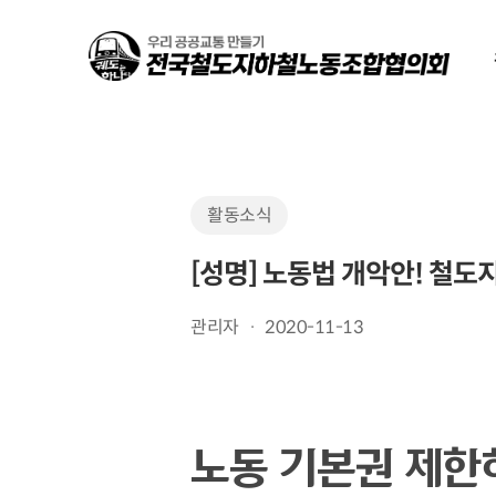
Skip
to
main
content
활동소식
[성명] 노동법 개악안! 철
관리자
2020-11-13
노동 기본권 제한