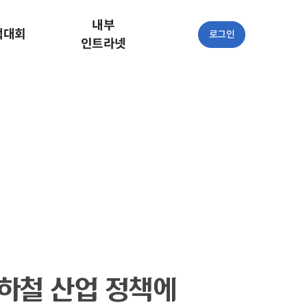
내부
책대회
로그인
인트라넷
하철 산업 정책에