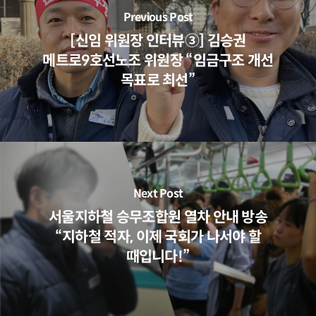
Previous Post
[신임 위원장 인터뷰③] 김승권
메트로9호선노조 위원장 “임금구조 개선
목표로 최선”
Next Post
서울지하철 승무조합원 열차 안내 방송
“지하철 적자, 이제 국회가 나서야 할
때입니다!”