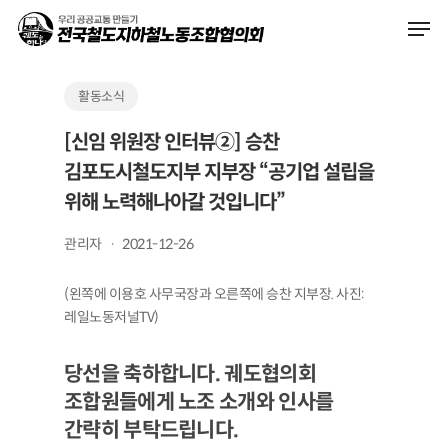
Skip
Men
to
main
content
활동소식
[신임 위원장 인터뷰②] 승찬
김포도시철도지부 지부장 “공기업 설립을
위해 노력해나아갈 것입니다”
관리자
2021-12-26
(왼쪽에 이용호 사무국장과 오른쪽에 승찬 지부장. 사진:
레일노동저널TV)
당선을 축하합니다. 궤도협의회
조합원들에게 노조 소개와 인사를
간략히 부탁드립니다.