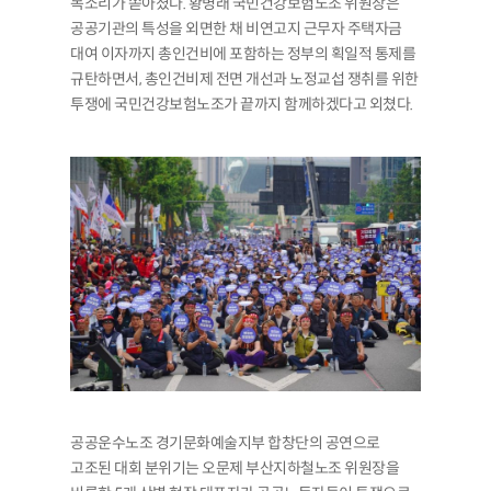
목소리가 쏟아졌다. 황병래 국민건강보험노조 위원장은
공공기관의 특성을 외면한 채 비연고지 근무자 주택자금
대여 이자까지 총인건비에 포함하는 정부의 획일적 통제를
규탄하면서, 총인건비제 전면 개선과 노정교섭 쟁취를 위한
투쟁에 국민건강보험노조가 끝까지 함께하겠다고 외쳤다.
공공운수노조 경기문화예술지부 합창단의 공연으로
고조된 대회 분위기는 오문제 부산지하철노조 위원장을