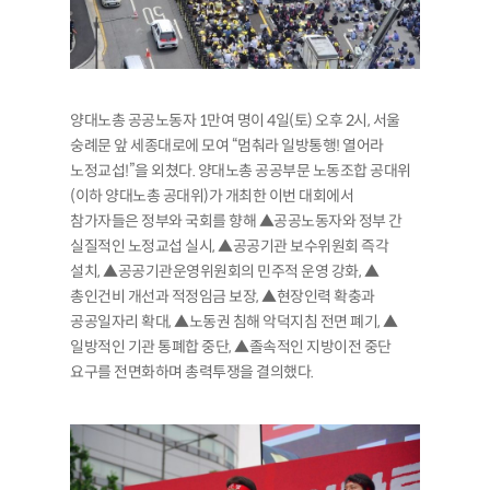
양대노총 공공노동자 1만여 명이 4일(토) 오후 2시, 서울
숭례문 앞 세종대로에 모여 “멈춰라 일방통행! 열어라
노정교섭!”을 외쳤다. 양대노총 공공부문 노동조합 공대위
(이하 양대노총 공대위)가 개최한 이번 대회에서
참가자들은 정부와 국회를 향해 ▲공공노동자와 정부 간
실질적인 노정교섭 실시, ▲공공기관 보수위원회 즉각
설치, ▲공공기관운영위원회의 민주적 운영 강화, ▲
총인건비 개선과 적정임금 보장, ▲현장인력 확충과
공공일자리 확대, ▲노동권 침해 악덕지침 전면 폐기, ▲
일방적인 기관 통폐합 중단, ▲졸속적인 지방이전 중단
요구를 전면화하며 총력투쟁을 결의했다.