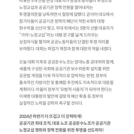
비롯한 5개 산별 현장 대표자가 공공노동자들이 투쟁으로
노정교섭과 공공기관 정책 전환을 열어내자는
투쟁결의문을 낭독하면서 절정에 달했다. 곧이어 대오에서
참가자들이 공공기관 정책의 폐단이 적힌 4개의 대형
현수막을 산산이 찢고, 무대 위에서는 5명의 산별 대표자가
“가자! 노정교섭”라는 대형 문구를 넓게 드리우는
상징의식을 펼치며 공공노동자들의 단결된 투쟁 의지를
보여줬다. 대회는 파업가 제창과 함께 대망의 막을 내렸다.
오늘 대회 이후로 공공운수노조는 양대노총 공대위와 함께,
새롭게 구성된 국회에 공공기관 보수위원회 설치를 위한
공운법 개정을 더욱 적극적으로 압박하는 한편, 정부의
졸속적인 지방이전 및 통폐합 추진에도 지속적으로 대응할
계획이다. 아울러 정부가 ‘모범적 사용자’가 되어야 한다는
이재명 대통령의 발언에 걸맞게 예산 확충 등 정부의
실질적인 노력을 강력히 촉구할 것이다.
2026년 하반기 더 뜨겁고 더 강력하게!
공공기관 최대 조직, 대표 노조 공공운수노조가 공공기관
노정교섭 쟁취와 정책 전환을 위한 투쟁을 선도하자!