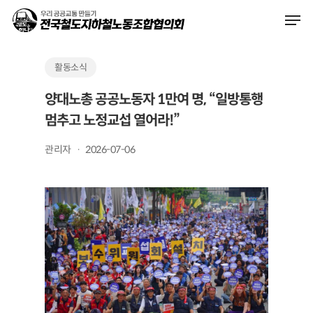
Skip
Men
to
main
content
활동소식
양대노총 공공노동자 1만여 명, “일방통행
멈추고 노정교섭 열어라!”
관리자
2026-07-06