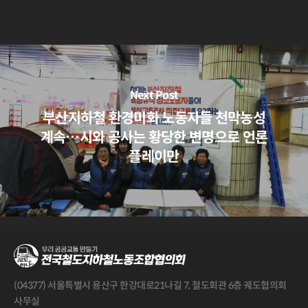
Next Post
부산지하철 환경미화 노동자들 천막농성
계속…시와 공사는 황당한 변명으로 언론
플레이만
(04377) 서울특별시 용산구 한강대로21나길 7, 철도회관 6층 궤도협의회
사무실