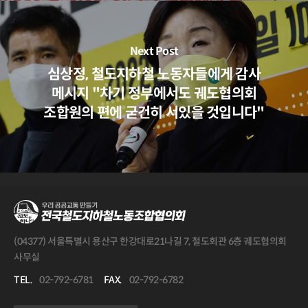
Next Post
심상정, 철도지하철 노동자들에게 감사
메시지 "차기 정부에서도 궤도협의회
조합원의 편에 굳건히 서있을 것입니다"
(04377) 서울특별시 용산구 한강대로21나길 7, 철도회관 6층 궤도협의회
사무실
TEL.
02-792-6781
FAX.
02-792-6782