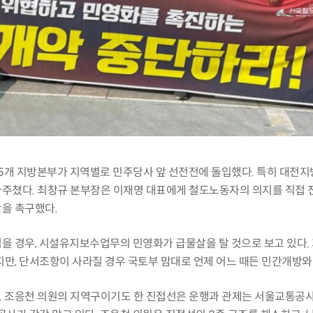
5
개 지방본부가 지역별로 민주당사 앞 선전전에 돌입했다
.
특히 대전
마주쳤다
.
최창규 본부장은 이재명 대표에게 철도노동자의 의지를 직접
단을 촉구했다
.
넘을 경우
,
시설유지보수업무의 민영화가 급물살을 탈 것으로 보고 있다
.
지만
,
단서조항이 사라질 경우 국토부 맘대로 언제 어느 때든 민간개방
.
조응천 의원의 지역구이기도 한 진접선은 운행과 관제는 서울교통공