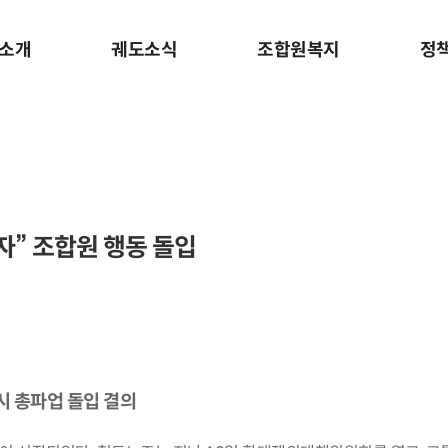
소개
궤도소식
조합원복지
정
자” 조합원 행동 돌입
시 총파업 돌입 결의