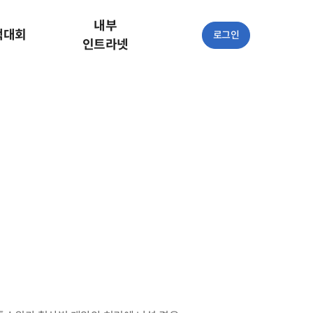
내부
책대회
로그인
인트라넷