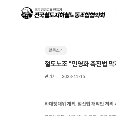
Skip
to
main
content
활동소식
철도노조 “민영화 촉진법 막
관리자
2023-11-15
확대쟁대위 개최, 철산법 개악안 처리 