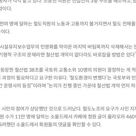
사가 각각 맡고 있다
.
조응천 의원은 진접선의
3
중 구조를 해소하고
,
것이다
.
천여 명에 달하는 철도직원의 노동과 고용까지 불거지면서 철도 전체를
국이다
.
 시설유지보수업무의 민영화를 막아온 마지막 버팀목까지 삭제해서는 
기형적 구조의 문제라면 철산법 개악이 없더라도 바로잡을 방법은 있다
’
 등장한 철산법
38
조를 국토위 교통소위
10
명의 의원이 결정하는 게 
의 과정이 필요하다고 요구한 이유다
. ‘
철도환경이 변했다
’
는 국토부와 
간 운영사의 등장
”
이라며
“
논의가 진행 중인 가운데 철산법 개악 먼저 하
시 시민의 참여가 상당했던 것으로 드러났다
.
철도노조의 요구가 시민 지
원 수가
11
만 명에 달하는 소울드레서 카페에 청원 글이 올라오자
460
독려했던 소울드레서 회원들의 댓글을 확인할 수 있다
.