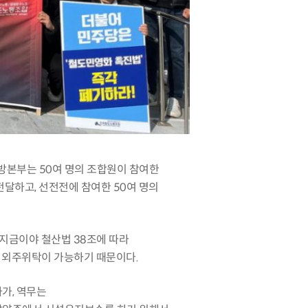
지방본부는
50
여 명의 조합원이 참여한
 전달하고
,
선전전에 참여한
50
여 명의
지금이야 철산법
38
조에 따라
와 외주위탁이 가능하기 때문이다
.
사가
,
역무는