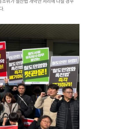
통소위가 철산법 개악안 처리에 나설 경우
다
.