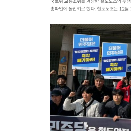
국토위 교통소위를 겨냥한 철도노조의 투
총파업에 돌입키로 했다
.
철도노조는
12
월