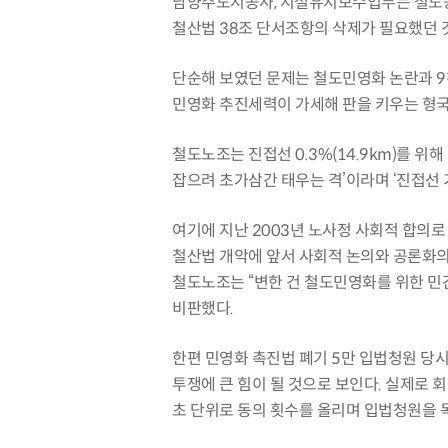
남양주도시공사
,
시설유지보수업무는 철도공
철산법
38
조 단서조항의 삭제가 필요했던 
단순해 보였던 문제는 철도민영화 논란과
9
민영화 추진세력이 가세해 판을 키우는 형
철도노조는 진접선
0.3%(14.9km)
를 위해
잡으려 초가삼간 태우는 격
’
이라며
‘
진접선 
여기에 지난
2003
년 노사정 사회적 합의로
철산법 개악에 앞서 사회적 논의와 공론화
철도노조는
“
변한 건 철도민영화를 위한 민
비판했다
.
한편 민영화 촉진법 폐기
5
만 입법청원 당
투쟁에 큰 힘이 될 것으로 보인다
.
실제로 회
초 단위로 동의 횟수를 올리며 입법청원을 