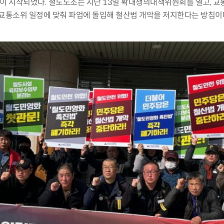
쟁이 시작되었다
.
철도노조는 지난
13
일 확대쟁의대책위원회를 열고
,
교
 교통소위 일정에 맞춰 파업에 돌입해 철산법 개악을 저지한다는 방침이