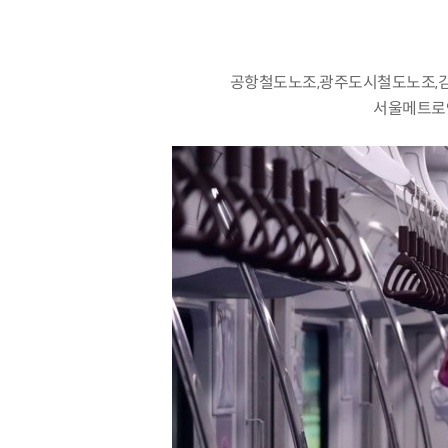
공항철도노조,광주도시철도노조,
서울메트로