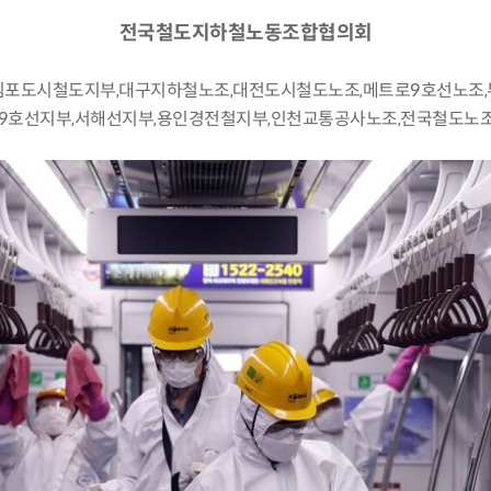
전국철도지하철노동조합협의회
김포도시철도지부,대구지하철노조,대전도시철도노조,메트로9호선노조,
9호선지부,서해선지부,용인경전철지부,인천교통공사노조,전국철도노조(