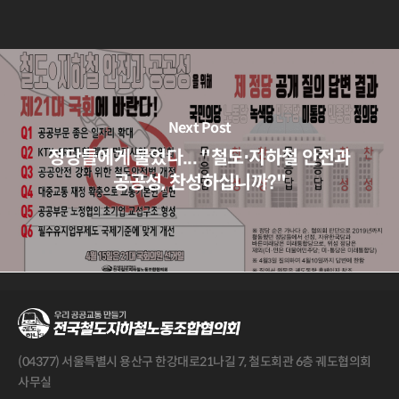
Next Post
정당들에게 물었다... "철도⋅지하철 안전과
공공성, 찬성하십니까?"
(04377) 서울특별시 용산구 한강대로21나길 7, 철도회관 6층 궤도협의회
사무실